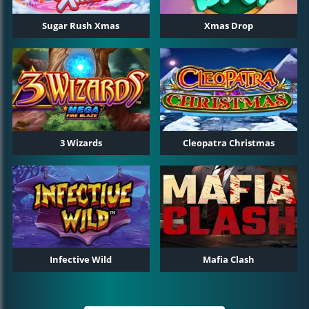
Sugar Rush Xmas
Xmas Drop
3 Wizards
Cleopatra Christmas
Infective Wild
Mafia Clash