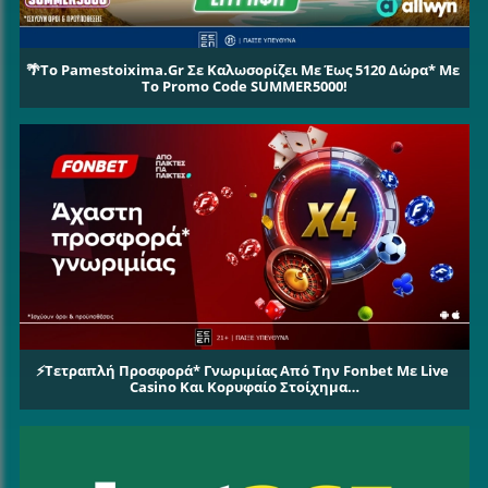
🌴To Pamestoixima.gr Σε Καλωσορίζει Με Έως 5120 Δώρα* Με 
Το Promo Code SUMMER5000!
⚡Τετραπλή Προσφορά* Γνωριμίας Από Την Fonbet Με Live 
Casino Και Κορυφαίο Στοίχημα…