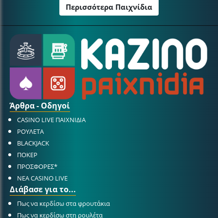
Άρθρα - Οδηγοί
CASINO LIVE ΠΑΙΧΝΙΔΙΑ
ΡΟΥΛΕΤΑ
BLACKJACK
ΠΟΚΕΡ
ΠΡΟΣΦΟΡΕΣ*
ΝΕΑ CASINO LIVE
Διάβασε για το...
Πως να κερδίσω στα φρουτάκια
Πως να κερδίσω στη ρουλέτα