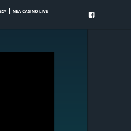
ΕΣ*
ΝΕΑ CASINO LIVE