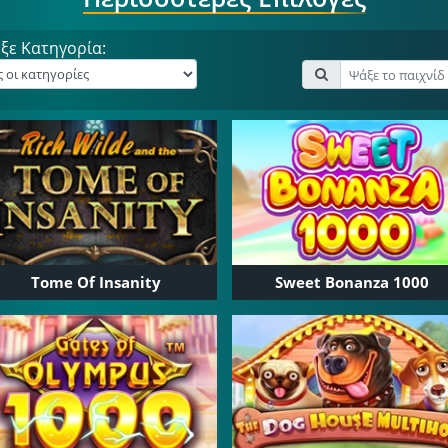
εξε Κατηγορία:
Tome Of Insanity
Sweet Bonanza 1000