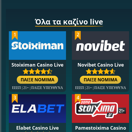
Όλα τα καζίνο live
1
2
Stoiximan Casino Live
Novibet Casino Live
ΠΑΙΞΕ ΝΟΜΙΜΑ
ΠΑΙΞΕ ΝΟΜΙΜΑ
ΕΕΕΠ | 21+ | ΠΑΙΞΕ ΥΠΕΥΘΥΝΑ
ΕΕΕΠ | 21+ | ΠΑΙΞΕ ΥΠΕΥΘΥΝΑ
3
4
Elabet Casino Live
Pamestoixima Casino