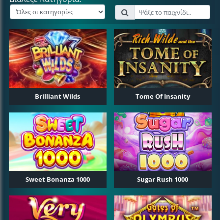
Brilliant Wilds
Tome Of Insanity
Sweet Bonanza 1000
Sugar Rush 1000