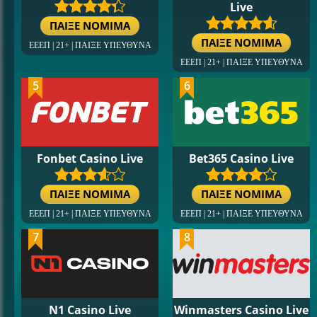
Live
ΠΑΙΞΕ ΝΟΜΙΜΑ
ΠΑΙΞΕ ΝΟΜΙΜΑ
ΕΕΕΠ | 21+ | ΠΑΙΞΕ ΥΠΕΥΘΥΝΑ
ΕΕΕΠ | 21+ | ΠΑΙΞΕ ΥΠΕΥΘΥΝΑ
5
6
Fonbet Casino Live
Bet365 Casino Live
ΠΑΙΞΕ ΝΟΜΙΜΑ
ΠΑΙΞΕ ΝΟΜΙΜΑ
ΕΕΕΠ | 21+ | ΠΑΙΞΕ ΥΠΕΥΘΥΝΑ
ΕΕΕΠ | 21+ | ΠΑΙΞΕ ΥΠΕΥΘΥΝΑ
7
8
N1 Casino Live
Winmasters Casino Live