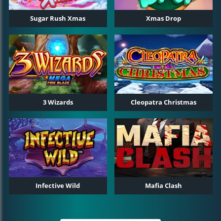
Sugar Rush Xmas
Xmas Drop
3 Wizards
Cleopatra Christmas
Infective Wild
Mafia Clash