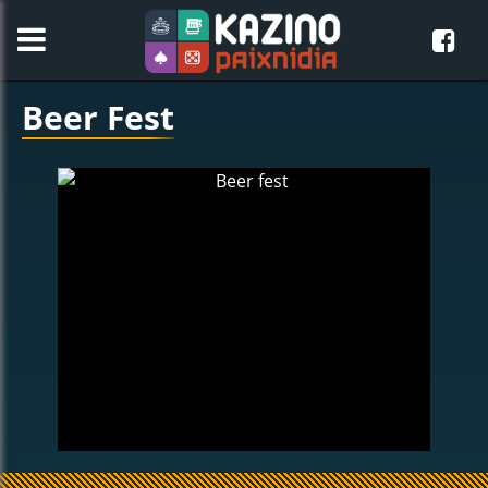
Beer Fest