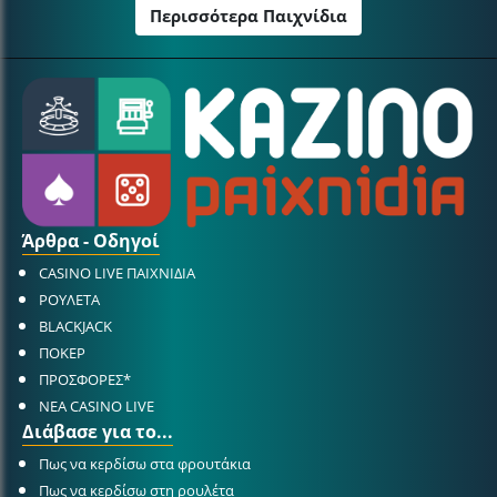
Άρθρα - Οδηγοί
CASINO LIVE ΠΑΙΧΝΙΔΙΑ
ΡΟΥΛΕΤΑ
BLACKJACK
ΠΟΚΕΡ
ΠΡΟΣΦΟΡΕΣ*
ΝΕΑ CASINO LIVE
Διάβασε για το...
Πως να κερδίσω στα φρουτάκια
Πως να κερδίσω στη ρουλέτα