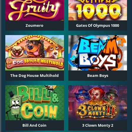
Zoumero
Gates Of Olympus 1000
The Dog House Multihold
Beam Boys
Bill And Coin
3 Clown Monty 2