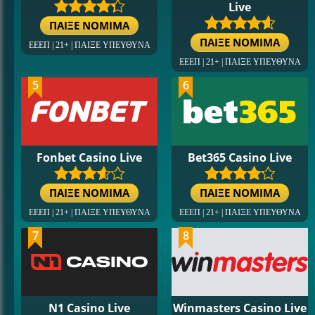
Live
ΠΑΙΞΕ ΝΟΜΙΜΑ
ΠΑΙΞΕ ΝΟΜΙΜΑ
ΕΕΕΠ | 21+ | ΠΑΙΞΕ ΥΠΕΥΘΥΝΑ
ΕΕΕΠ | 21+ | ΠΑΙΞΕ ΥΠΕΥΘΥΝΑ
5
6
Fonbet Casino Live
Bet365 Casino Live
ΠΑΙΞΕ ΝΟΜΙΜΑ
ΠΑΙΞΕ ΝΟΜΙΜΑ
ΕΕΕΠ | 21+ | ΠΑΙΞΕ ΥΠΕΥΘΥΝΑ
ΕΕΕΠ | 21+ | ΠΑΙΞΕ ΥΠΕΥΘΥΝΑ
7
8
N1 Casino Live
Winmasters Casino Live