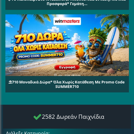
Προσφορά* Γεμάτη…
⛱️710 Μοναδικά Δώρα* Όλα Χωρίς Κατάθεση Με Promo Code 
SUMMER710
2582
Δωρεάν Παιχνίδια
Διάλεξε Κατηγορία: