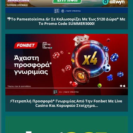
🌴To Pamestoixima.gr Σε Καλωσορίζει Με Έως 5120 Δώρα* Με 
Το Promo Code SUMMER5000!
⚡Τετραπλή Προσφορά* Γνωριμίας Από Την Fonbet Με Live 
Casino Και Κορυφαίο Στοίχημα…