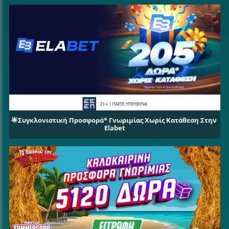
🌟Συγκλονιστική Προσφορά* Γνωριμίας Χωρίς Κατάθεση Στην 
Elabet