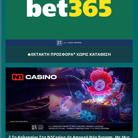
🔥ΕΚΤΑΚΤΗ ΠΡΟΣΦΟΡΑ* ΧΩΡΙΣ ΚΑΤΑΘΕΣΗ
💧Το Καλοκαίρι Στο N1Casino.gr Αποκτά Νέα Ένταση, Με Μια 