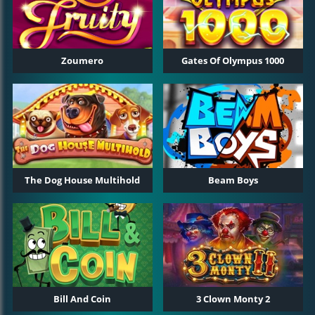
Zoumero
Gates Of Olympus 1000
The Dog House Multihold
Beam Boys
Bill And Coin
3 Clown Monty 2