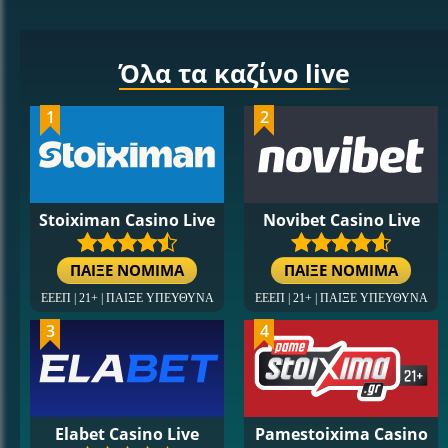
Όλα τα καζίνο live
1
2
Stoiximan Casino Live
Novibet Casino Live
ΠΑΙΞΕ ΝΟΜΙΜΑ
ΠΑΙΞΕ ΝΟΜΙΜΑ
ΕΕΕΠ | 21+ | ΠΑΙΞΕ ΥΠΕΥΘΥΝΑ
ΕΕΕΠ | 21+ | ΠΑΙΞΕ ΥΠΕΥΘΥΝΑ
3
4
Elabet Casino Live
Pamestoixima Casino