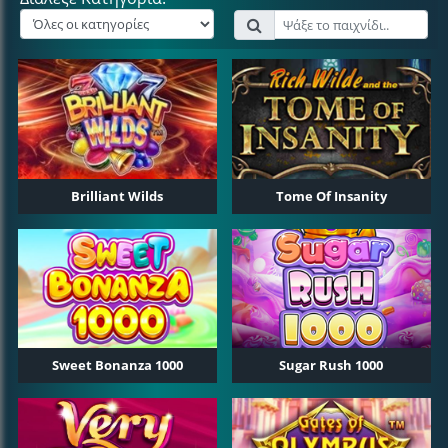
Brilliant Wilds
Tome Of Insanity
Sweet Bonanza 1000
Sugar Rush 1000