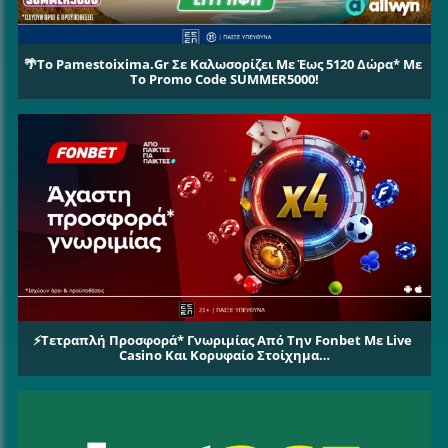
🌴To Pamestoixima.gr Σε Καλωσορίζει Με Έως 5120 Δώρα* Με 
Το Promo Code SUMMER5000!
⚡Τετραπλή Προσφορά* Γνωριμίας Από Την Fonbet Με Live 
Casino Και Κορυφαίο Στοίχημα…