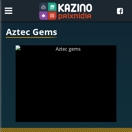
Aztec Gems