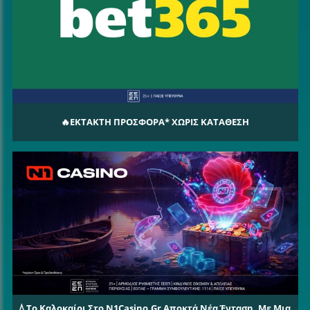
🔥ΕΚΤΑΚΤΗ ΠΡΟΣΦΟΡΑ* ΧΩΡΙΣ ΚΑΤΑΘΕΣΗ
💧Το Καλοκαίρι Στο N1Casino.gr Αποκτά Νέα Ένταση, Με Μια 