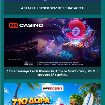
🔥ΕΚΤΑΚΤΗ ΠΡΟΣΦΟΡΑ* ΧΩΡΙΣ ΚΑΤΑΘΕΣΗ
💧Το Καλοκαίρι Στο N1Casino.gr Αποκτά Νέα Ένταση, Με Μια 
Προσφορά* Γεμάτη…