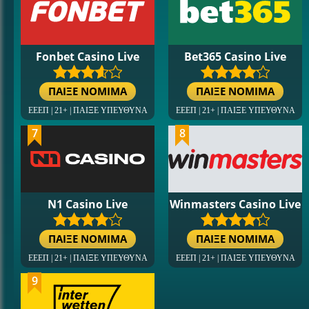
Fonbet Casino Live
Bet365 Casino Live
ΠΑΙΞΕ ΝΟΜΙΜΑ
ΠΑΙΞΕ ΝΟΜΙΜΑ
ΕΕΕΠ | 21+ | ΠΑΙΞΕ ΥΠΕΥΘΥΝΑ
ΕΕΕΠ | 21+ | ΠΑΙΞΕ ΥΠΕΥΘΥΝΑ
7
8
N1 Casino Live
Winmasters Casino Live
ΠΑΙΞΕ ΝΟΜΙΜΑ
ΠΑΙΞΕ ΝΟΜΙΜΑ
ΕΕΕΠ | 21+ | ΠΑΙΞΕ ΥΠΕΥΘΥΝΑ
ΕΕΕΠ | 21+ | ΠΑΙΞΕ ΥΠΕΥΘΥΝΑ
9