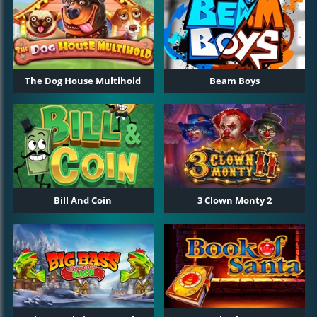
The Dog House Multihold
Beam Boys
Bill And Coin
3 Clown Monty 2