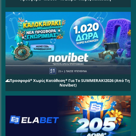
🌊Προσφορά* Χωρίς Κατάθεση* Για Το SUMMERAKI2026 (από Τη 
Novibet)