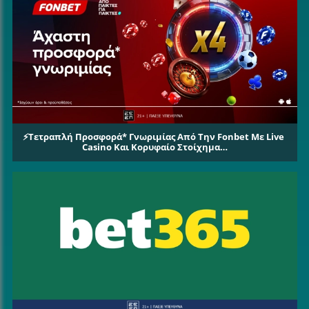
⚡Τετραπλή Προσφορά* Γνωριμίας Από Την Fonbet Με Live 
Casino Και Κορυφαίο Στοίχημα…