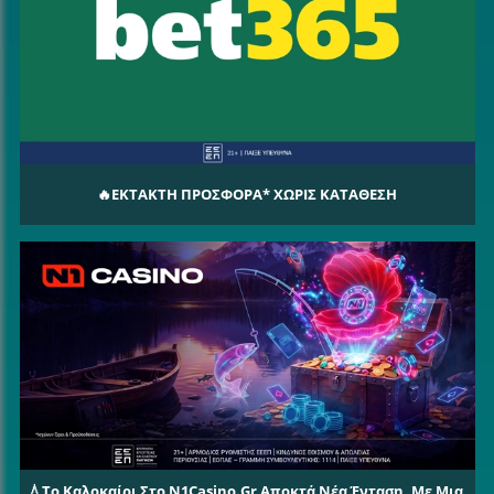
🔥ΕΚΤΑΚΤΗ ΠΡΟΣΦΟΡΑ* ΧΩΡΙΣ ΚΑΤΑΘΕΣΗ
💧Το Καλοκαίρι Στο N1Casino.gr Αποκτά Νέα Ένταση, Με Μια 