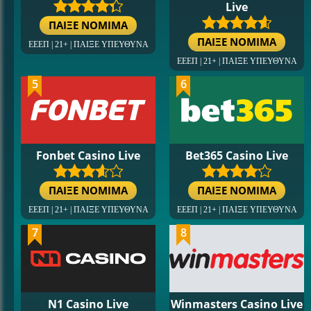
Live
ΠΑΙΞΕ ΝΟΜΙΜΑ
ΠΑΙΞΕ ΝΟΜΙΜΑ
ΕΕΕΠ | 21+ | ΠΑΙΞΕ ΥΠΕΥΘΥΝΑ
ΕΕΕΠ | 21+ | ΠΑΙΞΕ ΥΠΕΥΘΥΝΑ
5
6
Fonbet Casino Live
Bet365 Casino Live
ΠΑΙΞΕ ΝΟΜΙΜΑ
ΠΑΙΞΕ ΝΟΜΙΜΑ
ΕΕΕΠ | 21+ | ΠΑΙΞΕ ΥΠΕΥΘΥΝΑ
ΕΕΕΠ | 21+ | ΠΑΙΞΕ ΥΠΕΥΘΥΝΑ
7
8
N1 Casino Live
Winmasters Casino Live