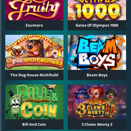
Zoumero
Gates Of Olympus 1000
The Dog House Multihold
Beam Boys
Bill And Coin
3 Clown Monty 2