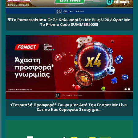
🌴To Pamestoixima.gr Σε Καλωσορίζει Με Έως 5120 Δώρα* Με 
Το Promo Code SUMMER5000!
⚡Τετραπλή Προσφορά* Γνωριμίας Από Την Fonbet Με Live 
Casino Και Κορυφαίο Στοίχημα…