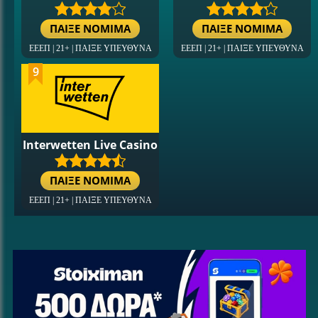
ΠΑΙΞΕ ΝΟΜΙΜΑ
ΠΑΙΞΕ ΝΟΜΙΜΑ
ΕΕΕΠ | 21+ | ΠΑΙΞΕ ΥΠΕΥΘΥΝΑ
ΕΕΕΠ | 21+ | ΠΑΙΞΕ ΥΠΕΥΘΥΝΑ
9
Interwetten Live Casino
ΠΑΙΞΕ ΝΟΜΙΜΑ
ΕΕΕΠ | 21+ | ΠΑΙΞΕ ΥΠΕΥΘΥΝΑ