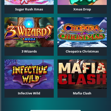
Sugar Rush Xmas
Xmas Drop
3 Wizards
Cleopatra Christmas
Infective Wild
Mafia Clash