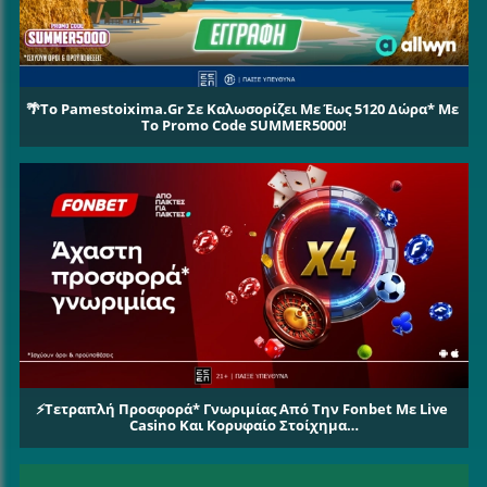
🌴To Pamestoixima.gr Σε Καλωσορίζει Με Έως 5120 Δώρα* Με 
Το Promo Code SUMMER5000!
⚡Τετραπλή Προσφορά* Γνωριμίας Από Την Fonbet Με Live 
Casino Και Κορυφαίο Στοίχημα…