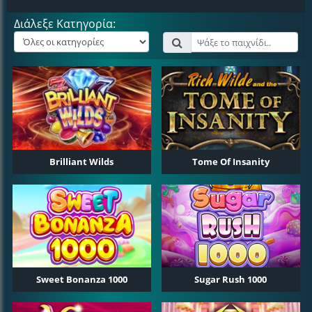
Διάλεξε Κατηγορία:
Brilliant Wilds
Tome Of Insanity
Sweet Bonanza 1000
Sugar Rush 1000