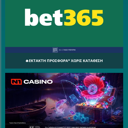
🔥ΕΚΤΑΚΤΗ ΠΡΟΣΦΟΡΑ* ΧΩΡΙΣ ΚΑΤΑΘΕΣΗ