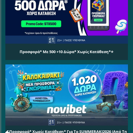
Προσφορά* Με 500 +10 Δώρα* Χωρίς Κατάθεση*⭐
🌊Προσφορά* Χωρίς Κατάθεση* Για Το SUMMERAKI2026 (από Τη 