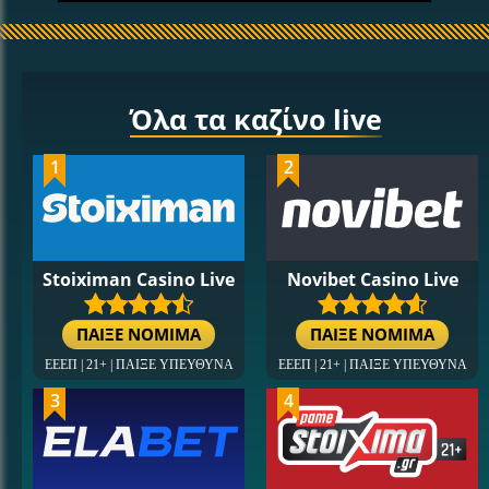
Όλα τα καζίνο live
1
2
Stoiximan Casino Live
Novibet Casino Live
ΠΑΙΞΕ ΝΟΜΙΜΑ
ΠΑΙΞΕ ΝΟΜΙΜΑ
ΕΕΕΠ | 21+ | ΠΑΙΞΕ ΥΠΕΥΘΥΝΑ
ΕΕΕΠ | 21+ | ΠΑΙΞΕ ΥΠΕΥΘΥΝΑ
3
4