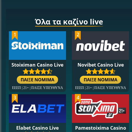
Όλα τα καζίνο live
1
2
Stoiximan Casino Live
Novibet Casino Live
ΠΑΙΞΕ ΝΟΜΙΜΑ
ΠΑΙΞΕ ΝΟΜΙΜΑ
ΕΕΕΠ | 21+ | ΠΑΙΞΕ ΥΠΕΥΘΥΝΑ
ΕΕΕΠ | 21+ | ΠΑΙΞΕ ΥΠΕΥΘΥΝΑ
3
4
Elabet Casino Live
Pamestoixima Casino