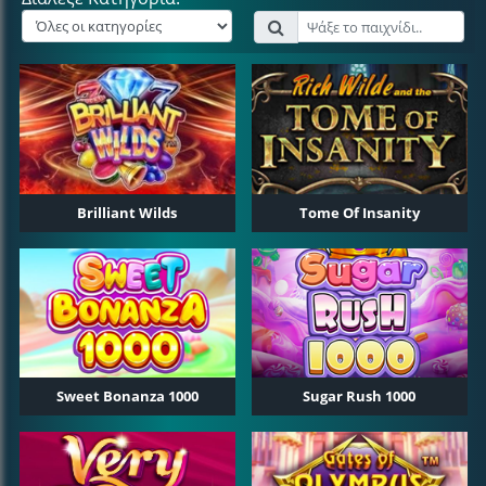
Brilliant Wilds
Tome Of Insanity
Sweet Bonanza 1000
Sugar Rush 1000