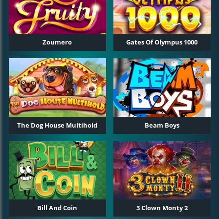
Zoumero
Gates Of Olympus 1000
The Dog House Multihold
Beam Boys
Bill And Coin
3 Clown Monty 2