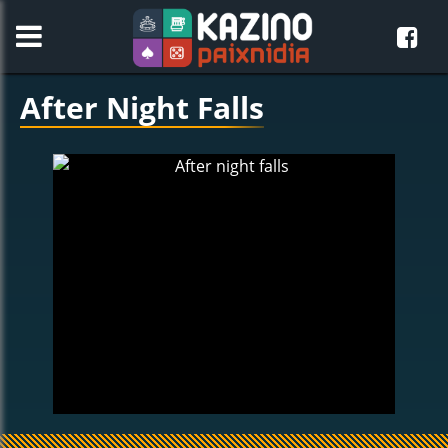
After Night Falls