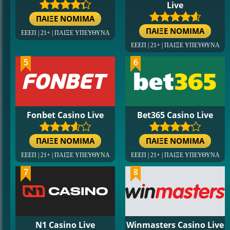
Live
ΠΑΙΞΕ ΝΟΜΙΜΑ
ΠΑΙΞΕ ΝΟΜΙΜΑ
ΕΕΕΠ | 21+ | ΠΑΙΞΕ ΥΠΕΥΘΥΝΑ
ΕΕΕΠ | 21+ | ΠΑΙΞΕ ΥΠΕΥΘΥΝΑ
5
6
Fonbet Casino Live
Bet365 Casino Live
ΠΑΙΞΕ ΝΟΜΙΜΑ
ΠΑΙΞΕ ΝΟΜΙΜΑ
ΕΕΕΠ | 21+ | ΠΑΙΞΕ ΥΠΕΥΘΥΝΑ
ΕΕΕΠ | 21+ | ΠΑΙΞΕ ΥΠΕΥΘΥΝΑ
7
8
N1 Casino Live
Winmasters Casino Live