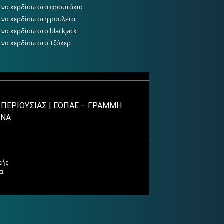
 να κερδίσω στα φρουτάκια
 να κερδίσω στη ρουλέτα
 να κερδίσω στο blackjack
 να κερδίσω στο Τζόκερ
 ΠΕΡΙΟΥΣΙΑΣ |
ΕΟΠΑΕ – ΓΡΑΜΜΗ
ΥΝΑ