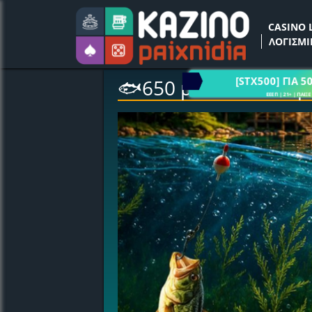
CASINO 
ΛΟΓΙΣΜ
[STX500] ΓΙΑ 5
🐟650 μοναδικά δώρ
ΕΕΕΠ | 21+ | ΠΑΙΞ