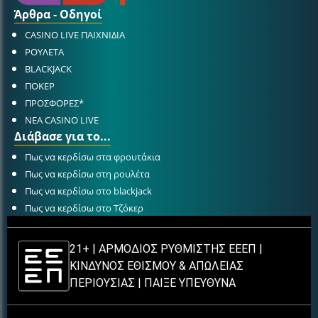
Άρθρα - Οδηγοί
CASINO LIVE ΠΑΙΧΝΙΔΙΑ
ΡΟΥΛΕΤΑ
BLACKJACK
ΠΟΚΕΡ
ΠΡΟΣΦΟΡΕΣ*
ΝΕΑ CASINO LIVE
Διάβασε για το...
Πως να κερδίσω στα φρουτάκια
Πως να κερδίσω στη ρουλέτα
Πως να κερδίσω στο blackjack
Πως να κερδίσω στο Τζόκερ
21+ | ΑΡΜΟΔΙΟΣ ΡΥΘΜΙΣΤΗΣ ΕΕΕΠ |
ΚΙΝΔΥΝΟΣ ΕΘΙΣΜΟΥ & ΑΠΩΛΕΙΑΣ
ΠΕΡΙΟΥΣΙΑΣ |
ΠΑΙΞΕ ΥΠΕΥΘΥΝΑ