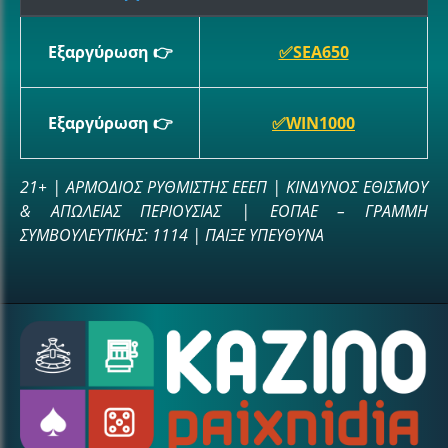
Εξαργύρωση 👉
✅SEA650
Εξαργύρωση 👉
✅WIN1000
21+ | ΑΡΜΟΔΙΟΣ ΡΥΘΜΙΣΤΗΣ ΕΕΕΠ | ΚΙΝΔΥΝΟΣ ΕΘΙΣΜΟΥ
& ΑΠΩΛΕΙΑΣ ΠΕΡΙΟΥΣΙΑΣ | ΕΟΠΑΕ – ΓΡΑΜΜΗ
ΣΥΜΒΟΥΛΕΥΤΙΚΗΣ: 1114 | ΠΑΙΞΕ ΥΠΕΥΘΥΝΑ