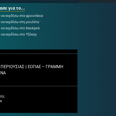
ασε για το...
 να κερδίσω στα φρουτάκια
 να κερδίσω στη ρουλέτα
 να κερδίσω στο blackjack
 να κερδίσω στο Τζόκερ
 ΠΕΡΙΟΥΣΙΑΣ |
ΕΟΠΑΕ – ΓΡΑΜΜΗ
ΥΝΑ