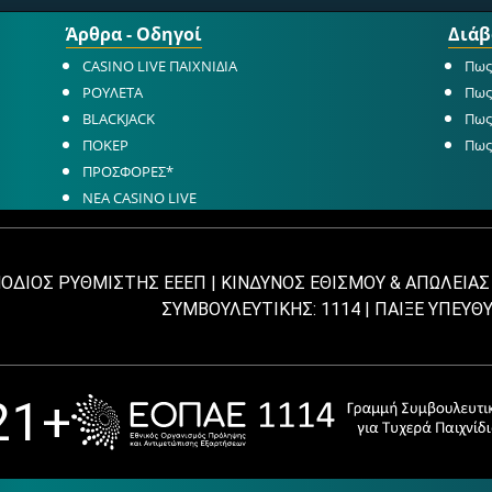
Άρθρα - Οδηγοί
Διάβ
CASINO LIVE ΠΑΙΧΝΙΔΙΑ
Πως
ΡΟΥΛΕΤΑ
Πως
BLACKJACK
Πως
ΠΟΚΕΡ
Πως
ΠΡΟΣΦΟΡΕΣ*
ΝΕΑ CASINO LIVE
ΜΟΔΙΟΣ ΡΥΘΜΙΣΤΗΣ ΕΕΕΠ | ΚΙΝΔΥΝΟΣ ΕΘΙΣΜΟΥ & ΑΠΩΛΕΙΑΣ
ΣΥΜΒΟΥΛΕΥΤΙΚΗΣ: 1114 |
ΠΑΙΞΕ ΥΠΕΥΘ
21+