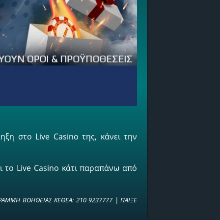
ξη στο Live Casino της, κάνει την
ι το Live Casino κάτι παραπάνω από
ΡΑΜΜΗ ΒΟΗΘΕΙΑΣ ΚΕΘΕΑ: 210 9237777 | ΠΑΙΞΕ