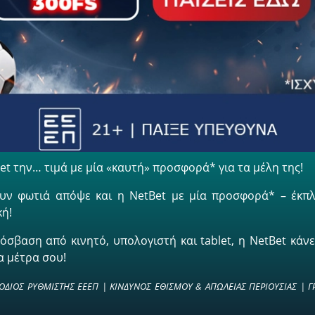
Bet την… τιμά με μία «καυτή» προσφορά* για τα μέλη της!
υν φωτιά απόψε και η NetBet με μία προσφορά* – έκπλη
κή!
σβαση από κινητό, υπολογιστή και tablet, η NetBet κάνε
α μέτρα σου!
ΟΔΙΟΣ ΡΥΘΜΙΣΤΗΣ ΕΕΕΠ | ΚΙΝΔΥΝΟΣ ΕΘΙΣΜΟΥ & ΑΠΩΛΕΙΑΣ ΠΕΡΙΟΥΣΙΑΣ | Γ