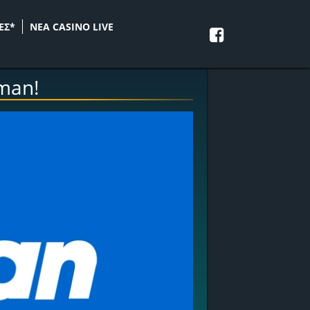
ΕΣ*
ΝΕΑ CASINO LIVE
iman!