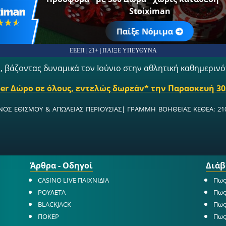
Stoiximan
☆☆☆
★★★
Παίξε Νόμιμα
ΕΕΕΠ | 21+ | ΠΑΙΞΕ ΥΠΕΥΘΥΝΑ
η, βάζοντας δυναμικά τον Ιούνιο στην αθλητική καθημερινότ
er Δώρο σε όλους, εντελώς δωρεάν* την Παρασκευή 30
ΝΟΣ ΕΘΙΣΜΟΥ & ΑΠΩΛΕΙΑΣ ΠΕΡΙΟΥΣΙΑΣ| ΓΡΑΜΜΗ ΒΟΗΘΕΙΑΣ ΚΕΘΕΑ: 210
Άρθρα - Οδηγοί
Διάβ
CASINO LIVE ΠΑΙΧΝΙΔΙΑ
Πως
ΡΟΥΛΕΤΑ
Πως
BLACKJACK
Πως
ΠΟΚΕΡ
Πως