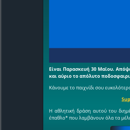
Είναι Παρασκευή 30 Μαϊου. Απόψε
και αύριο το απόλυτο ποδοσφαιρι
Κάνουμε το παιχνίδι σου ευκολότερ
Sup
Η αθλητική δράση αυτού του διημέ
έπαθλο* που λαμβάνουν όλα τα μέλη