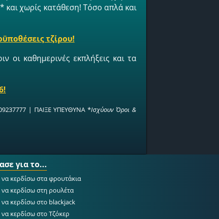
* και χωρίς κατάθεση! Τόσο απλά και
ϋποθέσεις τζίρου!
ιν οι καθημερινές εκπλήξεις και τα
6!
9237777 | ΠΑΙΞΕ ΥΠΕΥΘΥΝΑ *
Ισχύουν Όροι &
ασε για το...
 να κερδίσω στα φρουτάκια
 να κερδίσω στη ρουλέτα
 να κερδίσω στο blackjack
 να κερδίσω στο Τζόκερ