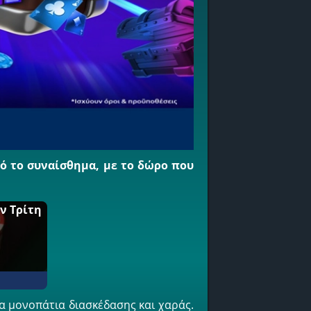
τό το συναίσθημα, με το δώρο που
ν Τρίτη
λα μονοπάτια διασκέδασης και χαράς.