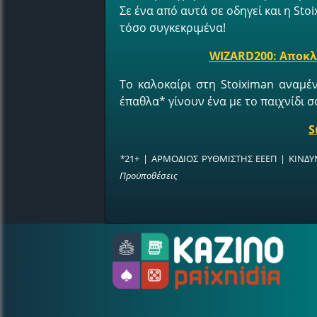
Σε ένα από αυτά σε οδηγεί και η St
τόσο συγκεκριμένα!
WIZARD200: Αποκλ
Το καλοκαίρι στη Stoiximan αναμέν
έπαθλα* γίνουν ένα με το παιχνίδι σ
S
*​
21+ | ΑΡΜΟΔΙΟΣ ΡΥΘΜΙΣΤΗΣ ΕΕΕΠ | ΚΙΝΔΥ
Προϋποθέσεις