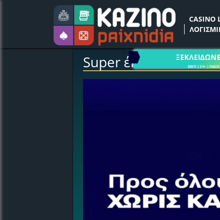
CASINO 
ΛΟΓΙΣΜ
ΞΕΚΛΕΙΔΩΝΕ
Super έπαθλο* σε όλ
ΕΕΕΠ | 21+ | ΠΑΙΞ