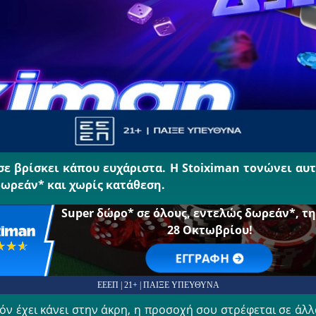
σε βρίσκει κάπου ευχάριστα. Η Stoiximan τονώνει αυ
δωρεάν* και χωρίς κατάθεση.
Super δώρο* σε όλους, εντελώς δωρεάν*, τη
28 Οκτωβρίου!
☆☆☆
★★★
ΕΓΓΡΑΦΗ
ΕΕΕΠ | 21+ | ΠΑΙΞΕ ΥΠΕΥΘΥΝΑ
όν έχει κάνει στην άκρη, η προσοχή σου στρέφεται σε άλ