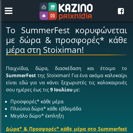
Το SummerFest κορυφώνεται
με δώρα & προσφορές* κάθε
μέρα στη Stoiximan!
Παιχνίδια, δώρα, διασκέδαση και έτοιμο το
SummerFest
της Stoiximan! Για ένα ακόμα καλοκαίρι
είναι εδώ για να κάνει ξεχωριστές τις καλοκαιρινές
σου ημέρες έως τις
9 Ιουλίου
με:
Προσφορές* κάθε μέρα
Πλούσια δώρα* κάθε εβδομάδα
Μεγάλο δώρο* έκπληξη
Δώρα* & Προσφορές* κάθε μέρα στο Summerfest