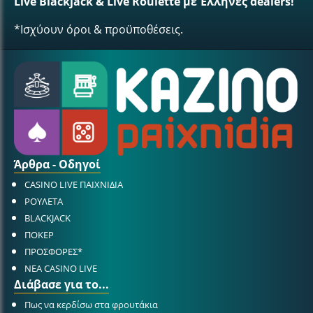
Live Blackjack & Live Roulette με Έλληνες dealers!
*​Ισχύουν όροι & προϋποθέσεις.
Άρθρα - Οδηγοί
CASINO LIVE ΠΑΙΧΝΙΔΙΑ
ΡΟΥΛΕΤΑ
BLACKJACK
ΠΟΚΕΡ
ΠΡΟΣΦΟΡΕΣ*
ΝΕΑ CASINO LIVE
Διάβασε για το...
Πως να κερδίσω στα φρουτάκια