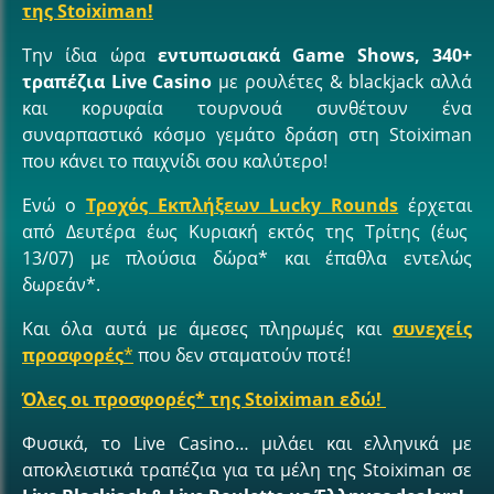
της Stoiximan!
Την ίδια ώρα
εντυπωσιακά Game Shows, 340+
τραπέζια Live Casino
με ρουλέτες & blackjack αλλά
και κορυφαία τουρνουά συνθέτουν ένα
συναρπαστικό κόσμο γεμάτο δράση στη Stoiximan
που κάνει το παιχνίδι σου καλύτερο!
Ενώ ο
Τροχός Εκπλήξεων Lucky Rounds
έρχεται
από Δευτέρα έως Κυριακή εκτός της Τρίτης (έως
13/07) με πλούσια δώρα* και έπαθλα εντελώς
δωρεάν*.
Kαι όλα αυτά με άμεσες πληρωμές και
συνεχείς
προσφορές
*
που δεν σταματούν ποτέ!
Όλες οι προσφορές* της Stoiximan εδώ!
Φυσικά, το Live Casino… μιλάει και ελληνικά με
αποκλειστικά τραπέζια για τα μέλη της Stoiximan σε