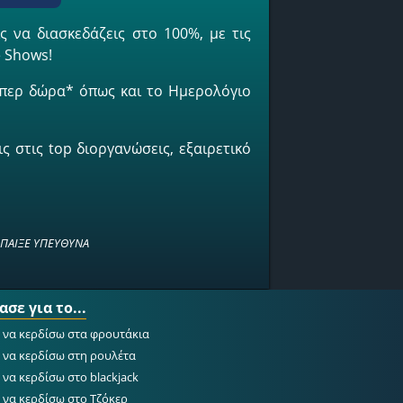
ς να διασκεδάζεις στο 100%, με τις
e Shows!
περ δώρα* όπως και το Ημερολόγιο
 στις top διοργανώσεις, εξαιρετικό
 ΠΑΙΞΕ ΥΠΕΥΘΥΝΑ
ασε για το...
 να κερδίσω στα φρουτάκια
 να κερδίσω στη ρουλέτα
 να κερδίσω στο blackjack
 να κερδίσω στο Τζόκερ