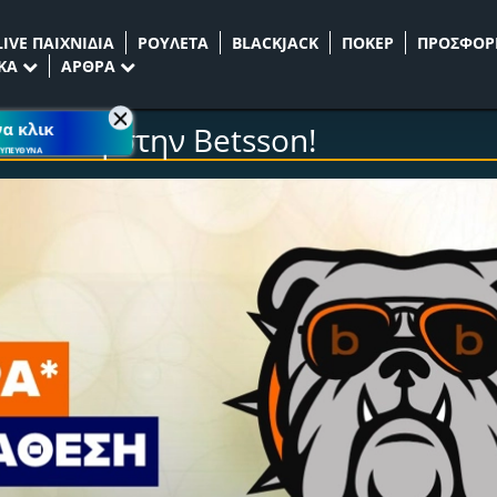
LIVE ΠΑΙΧΝΙΔΙΑ
ΡΟΥΛΕΤΑ
BLACKJACK
ΠΟΚΕΡ
ΠΡΟΣΦΟΡ
ΙΚΑ
ΑΡΘΡΑ
να κλικ
τάθεση στην Betsson!
Ε ΥΠΕΥΘΥΝΑ