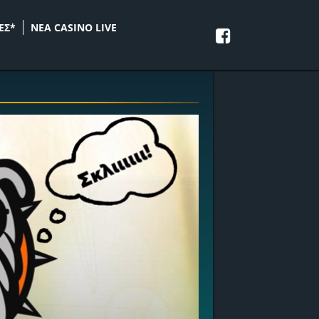
ΕΣ*
ΝΕΑ CASINO LIVE