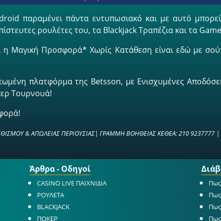
droid παραμένει πάντα εντυπωσιακό και με αυτό μπορεί
απίστευτες ρουλέτες του, τα Blackjack Τραπέζια και τα Gam
ι η Μαγική Προσφορά* Χωρίς Κατάθεση είναι εδώ με σού
εωμένη πλατφόρμα της Betsson, με Ενισχυμένες Αποδόσεις
ύπερ Τουρνουά!
αφορά!
ΕΘΙΣΜΟΥ & ΑΠΩΛΕΙΑΣ ΠΕΡΙΟΥΣΙΑΣ| ΓΡΑΜΜΗ ΒΟΗΘΕΙΑΣ ΚΕΘΕΑ: 210 9237777 |
Άρθρα - Οδηγοί
Διάβ
CASINO LIVE ΠΑΙΧΝΙΔΙΑ
Πως
ΡΟΥΛΕΤΑ
Πως
BLACKJACK
Πως
ΠΟΚΕΡ
Πως