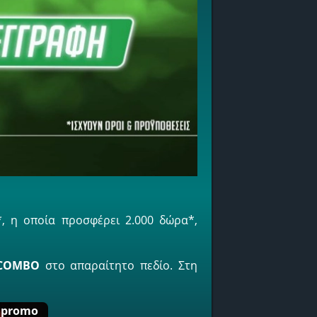
*, η οποία προσφέρει 2.000 δώρα*,
COMBO
στο απαραίτητο πεδίο. Στη
 promo