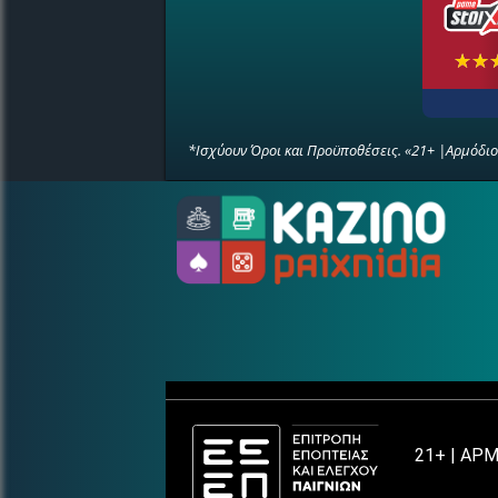
☆☆
★★
*Ισχύουν Όροι και Προϋποθέσεις. «21+ |Αρμόδιο
21+ | ΑΡ