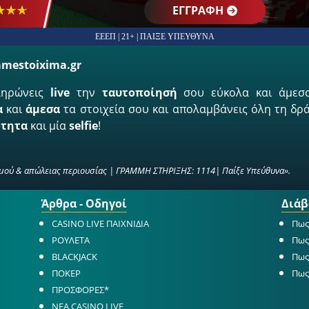
☆☆☆
★★★
EΓΓΡΑΦΗ
ΕΕΕΠ | 21+ | ΠΑΙΞΕ ΥΠΕΥΘΥΝΑ
amestoixima.gr
ηρώνεις
live
την
ταυτοποίησή
σου εύκολα και άμεσα
α
και
άμεσα
τα στοιχεία σου και απολαμβάνεις όλη τη δ
ότητα
και μία
selfie
!
σμού & απώλειας περιουσίας | ΓΡΑΜΜΗ ΣΤΗΡΙΞΗΣ: 1114| Παίξε Υπεύθυνα».
Άρθρα - Οδηγοί
Διάβ
CASINO LIVE ΠΑΙΧΝΙΔΙΑ
Πως
ΡΟΥΛΕΤΑ
Πως
BLACKJACK
Πως
ΠΟΚΕΡ
Πως
ΠΡΟΣΦΟΡΕΣ*
ΝΕΑ CASINO LIVE