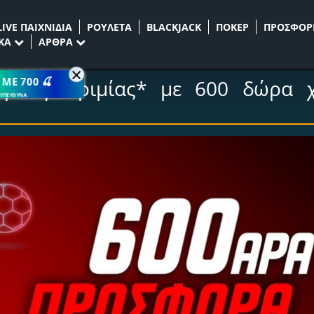
LIVE ΠΑΙΧΝΙΔΙΑ
ΡΟΥΛΕΤΑ
BLACKJACK
ΠΟΚΕΡ
ΠΡΟΣΦΟΡ
ΙΚΑ
ΑΡΘΡΑ
ΜΕ 700 🍒
ορά γνωριμίας* με 600 δώρα χ
Ε ΥΠΕΥΘΥΝΑ