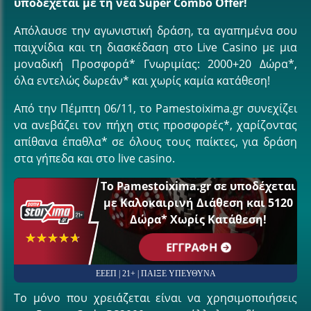
υποδέχεται με τη νέα Super Combo Offer!
Απόλαυσε την αγωνιστική δράση, τα αγαπημένα σου
παιχνίδια και τη διασκέδαση στο Live Casino με μια
μοναδική Προσφορά* Γνωριμίας: 2000+20 Δώρα*,
όλα εντελώς δωρεάν* και χωρίς καμία κατάθεση!
Από την Πέμπτη 06/11, το Pamestoixima.gr συνεχίζει
να ανεβάζει τον πήχη στις προσφορές*, χαρίζοντας
απίθανα έπαθλα* σε όλους τους παίκτες, για δράση
στα γήπεδα και στο live casino.
Το Pamestoixima.gr σε υποδέχεται
με Καλοκαιρινή Διάθεση και 5120
Δώρα* Χωρίς Κατάθεση!
☆☆☆☆☆
★★★★★
EΓΓΡΑΦΗ
ΕΕΕΠ | 21+ | ΠΑΙΞΕ ΥΠΕΥΘΥΝΑ
Το μόνο που χρειάζεται είναι να χρησιμοποιήσεις