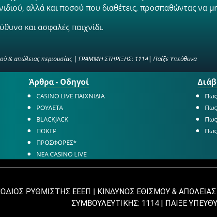
χνιδιού, αλλά και ποσού που διαθέτεις, προσπαθώντας να μ
ύθυνο και ασφαλές παιχνίδι.
μού & απώλειας περιουσίας | ΓΡΑΜΜΗ ΣΤΗΡΙΞΗΣ: 1114| Παίξε Υπεύθυνα
Άρθρα - Οδηγοί
Διάβ
CASINO LIVE ΠΑΙΧΝΙΔΙΑ
Πως
ΡΟΥΛΕΤΑ
Πως
BLACKJACK
Πως
ΠΟΚΕΡ
Πως
ΠΡΟΣΦΟΡΕΣ*
ΝΕΑ CASINO LIVE
ΜΟΔΙΟΣ ΡΥΘΜΙΣΤΗΣ ΕΕΕΠ | ΚΙΝΔΥΝΟΣ ΕΘΙΣΜΟΥ & ΑΠΩΛΕΙΑΣ
ΣΥΜΒΟΥΛΕΥΤΙΚΗΣ: 1114 |
ΠΑΙΞΕ ΥΠΕΥΘ