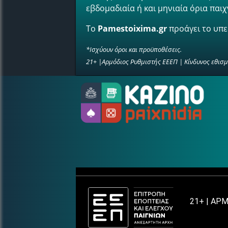
εβδομαδιαία ή και μηνιαία όρια παι
Το
Pamestoixima.gr
προάγει το υπε
*
Ισχύουν όροι και προϋποθέσεις
.
21+ |Αρμόδιος Ρυθμιστής ΕΕΕΠ | Κίνδυνος εθισ
21+ | ΑΡ