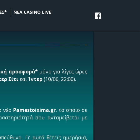
ΕΣ*
ΝΕΑ CASINO LIVE
ική προσφορά*
μόνο για λίγες ώρες
ερ Σίτι
και
Ίντερ
(10/06, 22:00).
ο νέο
Pamestoixima.gr
, το οποίο σε
δραστηριότητά σου ανταμείβεται με
υπεύθυνο. Γι’ αυτό θέτεις ημερήσια,