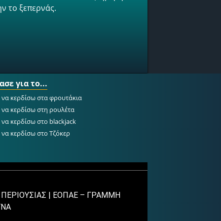
ην το ξεπερνάς.
ασε για το...
 να κερδίσω στα φρουτάκια
 να κερδίσω στη ρουλέτα
 να κερδίσω στο blackjack
 να κερδίσω στο Τζόκερ
 ΠΕΡΙΟΥΣΙΑΣ |
ΕΟΠΑΕ – ΓΡΑΜΜΗ
ΥΝΑ