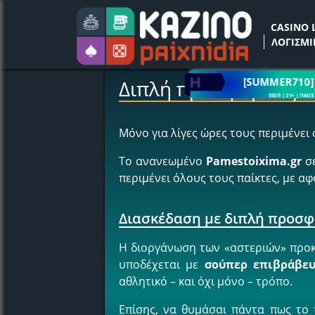
CASINO 
ΛΟΓΙΣΜ
[SUMMER710] 
Διπλή προσφορά* για
ΕΕΕΠ | 21+ | ΠΑΙΞ
Μόνο για λίγες ώρες τους περιμένει
Το ανανεωμένο
Pamestoixima.gr
σε
περιμένει όλους τους παίκτες, με α
Διασκέδαση με διπλή προσφ
Η διοργάνωση των «αστεριών» προκ
υποδέχεται με
σούπερ επιβράβε
αθλητικό – και όχι μόνο – τρόπο.
Επίσης, να θυμάσαι πάντα πως το πα