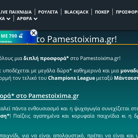
LIVE ΠΑΙΧΝΙΔΙΑ
ΡΟΥΛΕΤΑ
BLACKJACK
ΠΟΚΕΡ
ΠΡΟΣΦΟΡ
ΙΚΑ
ΑΡΘΡΑ
ΜΕ 700 🍒
 όλους στο Pamestoixima.gr!
Ε ΥΠΕΥΘΥΝΑ
 όλους μια
διπλή προσφορά*
στο Pamestoixima.gr!
 υποδέχεται με μεγάλα δώρα* καθημερινά και μια
μοναδ
φορμή τον τελικό του
Champions League
μεταξύ
Μάντσεστ
ορά* στο Pamestoixima.gr
αλεί πάντα ενθουσιασμό και η ψυχαγωγία συνεχίζεται στ
υση*
! Παίζεις αγαπημένα και κορυφαία παιχνίδια κι η 
ιχνίδι, για να είναι απολαυστικό, πρέπει να είναι και 