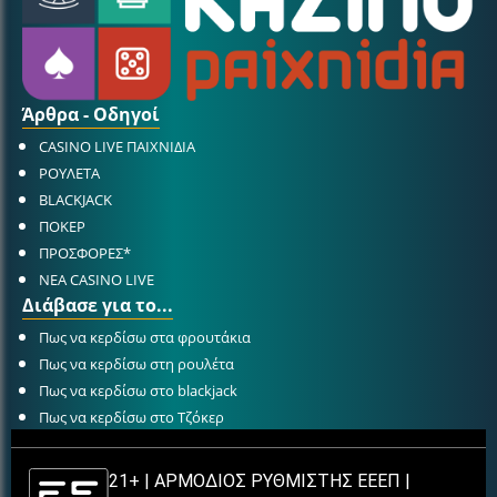
Άρθρα - Οδηγοί
CASINO LIVE ΠΑΙΧΝΙΔΙΑ
ΡΟΥΛΕΤΑ
BLACKJACK
ΠΟΚΕΡ
ΠΡΟΣΦΟΡΕΣ*
ΝΕΑ CASINO LIVE
Διάβασε για το...
Πως να κερδίσω στα φρουτάκια
Πως να κερδίσω στη ρουλέτα
Πως να κερδίσω στο blackjack
Πως να κερδίσω στο Τζόκερ
21+ | ΑΡΜΟΔΙΟΣ ΡΥΘΜΙΣΤΗΣ ΕΕΕΠ |