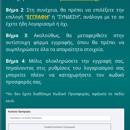
Βήμα 2
: Στη συνέχεια, θα πρέπει να επιλέξετε την
επιλογή “
ΕΓΓΡΑΦΗ
” ή “ΣΥΝΔΕΣΗ”, ανάλογα με το αν
έχετε ήδη λογαριασμό ή όχι.
Βήμα 3
: Ακολούθως, θα μεταφερθείτε στην
αντίστοιχη φόρμα εγγραφής, όπου θα πρέπει να
συμπληρώσετε όλα τα απαραίτητα στοιχεία.
Βήμα 4
: Μόλις ολοκληρώσετε την εγγραφή σας,
πηγαίνοντας στις ρυθμίσεις του λογαριασμού σας
μπορείτε πλέον να καταχωρήσετε τον κωδικό
προσφοράς σας.
*Αν δεν έχετε διαθέσιμο Κωδικό Προσφοράς, αφήνετε το πεδίο
κενό.