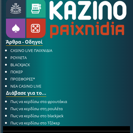
Άρθρα - Οδηγοί
CASINO LIVE ΠΑΙΧΝΙΔΙΑ
ΡΟΥΛΕΤΑ
BLACKJACK
ΠΟΚΕΡ
ΠΡΟΣΦΟΡΕΣ*
ΝΕΑ CASINO LIVE
Διάβασε για το...
Πως να κερδίσω στα φρουτάκια
Πως να κερδίσω στη ρουλέτα
Πως να κερδίσω στο blackjack
Πως να κερδίσω στο Τζόκερ