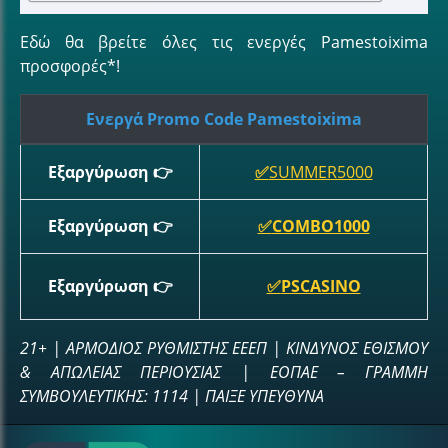
Εδώ θα βρείτε όλες τις ενεργές Pamestoixima
προσφορές*!
Ενεργά Promo Code Pamestoixima
Εξαργύρωση 👉
✅
SUMMER5000
Εξαργύρωση 👉
✅
COMBO1000
Εξαργύρωση 👉
✅
PSCASINO
21+ | ΑΡΜΟΔΙΟΣ ΡΥΘΜΙΣΤΗΣ ΕΕΕΠ | ΚΙΝΔΥΝΟΣ ΕΘΙΣΜΟΥ
& ΑΠΩΛΕΙΑΣ ΠΕΡΙΟΥΣΙΑΣ | ΕΟΠΑΕ – ΓΡΑΜΜΗ
ΣΥΜΒΟΥΛΕΥΤΙΚΗΣ: 1114 | ΠΑΙΞΕ ΥΠΕΥΘΥΝΑ