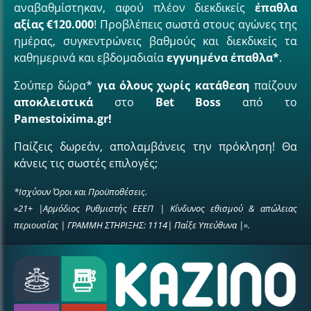
αναβαθμίστηκαν, αφού πλέον διεκδικείς
έπαθλα
αξίας €120.000
! Προβλέπεις σωστά στους αγώνες της
ημέρας, συγκεντρώνεις βαθμούς και διεκδικείς τα
καθημερινά και εβδομαδιαία
εγγυημένα έπαθλα*
.
Σούπερ δώρα*
για όλους χωρίς κατάθεση
παίζουν
αποκλειστικά
στο
Bet Boss
από το
Pamestoixima.gr!
Παίζεις δωρεάν, απολαμβάνεις την πρόκληση! Θα
κάνεις τις σωστές επιλογές;
*Ισχύουν Όροι και Προϋποθέσεις.
«21+ |Αρμόδιος Ρυθμιστής ΕΕΕΠ | Κίνδυνος εθισμού & απώλειας
περιουσίας | ΓΡΑΜΜΗ ΣΤΗΡΙΞΗΣ: 1114| Παίξε Υπεύθυνα |».