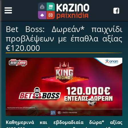
Bet Boss: Δωρεάν* παιχνίδι
προβλέψεων με έπαθλα αξίας
€120.000
Καθημερινά και εβδομαδιαία δώρα* αξίας