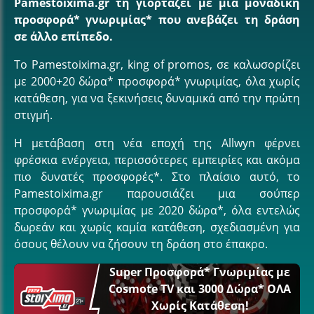
Pamestoixima.gr τη γιορτάζει με μια μοναδική
προσφορά* γνωριμίας* που ανεβάζει τη δράση
σε άλλο επίπεδο.
Το Pamestoixima.gr, king of promos, σε καλωσορίζει
με 2000+20 δώρα* προσφορά* γνωριμίας, όλα χωρίς
κατάθεση, για να ξεκινήσεις δυναμικά από την πρώτη
στιγμή.
Η μετάβαση στη νέα εποχή της Allwyn φέρνει
φρέσκια ενέργεια, περισσότερες εμπειρίες και ακόμα
πιο δυνατές προσφορές*. Στο πλαίσιο αυτό, το
Pamestoixima.gr παρουσιάζει μια σούπερ
προσφορά* γνωριμίας με 2020 δώρα*, όλα εντελώς
δωρεάν και χωρίς καμία κατάθεση, σχεδιασμένη για
όσους θέλουν να ζήσουν τη δράση στο έπακρο.
Super Προσφορά* Γνωριμίας με
Cosmote TV και 3000 Δώρα* ΟΛΑ
Χωρίς Κατάθεση!