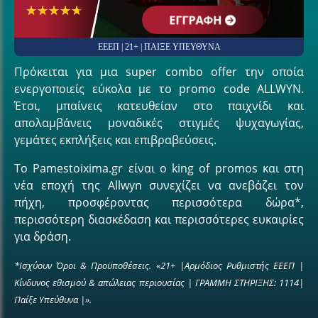
☆☆☆☆☆
★★★★★
ΕΓΓΡΑΦΗ
ΕΕΕΠ | 21+ | ΠΑΙΞΕ ΥΠΕΥΘΥΝΑ
Πρόκειται για μια super combo offer την οποία
ενεργοποιείς εύκολα με το promo code ALLWYN.
Έτσι, μπαίνεις κατευθείαν στο παιχνίδι και
απολαμβάνεις μοναδικές στιγμές ψυχαγωγίας,
γεμάτες εκπλήξεις και επιβραβεύσεις.
Το Pamestoixima.gr είναι ο king of promos και στη
νέα εποχή της Allwyn συνεχίζει να ανεβάζει τον
πήχη, προσφέροντας περισσότερα δώρα*,
περισσότερη διασκέδαση και περισσότερες ευκαιρίες
για δράση.
*Ισχύουν Όροι & Προϋποθέσεις. «21+ |Αρμόδιος Ρυθμιστής ΕΕΕΠ |
Κίνδυνος εθισμού & απώλειας περιουσίας | ΓΡΑΜΜΗ ΣΤΗΡΙΞΗΣ: 1114|
Παίξε Υπεύθυνα |».