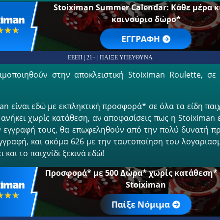
Stoiximan Summer Calendar: Κάθε μέρα κ
καινούριο δώρο*
☆☆☆
★★★
ΕΓΓΡΑΦΗ
ΕΕΕΠ | 21+ | ΠΑΙΞΕ ΥΠΕΥΘΥΝΑ
μοποιηθούν στην αποκλειστική Stoiximan Roulette, σ
.
n είναι εδώ με εκπληκτική προσφορά* σε όλα τα είδη παιχνι
ανήκει χωρίς κατάθεση, αν αποφασίσεις πως η Stoiximan ε
ν εγγραφή τους, θα επωφεληθούν από την πολύ δυνατή πρ
γγραφή, και ακόμα 626 με την ταυτοποίηση του λογαριασμο
 και το παιχνίδι ξεκινά εδώ!
Προσφορά* με 500 Δώρα* χωρίς κατάθεση* 
Stoiximan
☆☆☆
★★★
Παίξε Νόμιμα