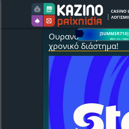
CASINO 
ΛΟΓΙΣΜ
[SUMMER710] 
Ουρανοκατέβατα έπαθ
ΕΕΕΠ | 21+ | ΠΑΙΞ
χρονικό διάστημα!