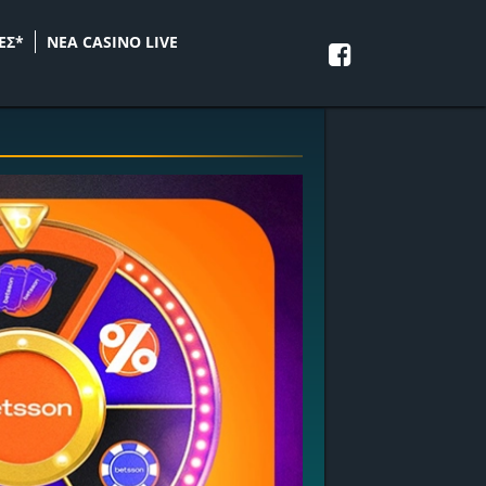
ΕΣ*
ΝΕΑ CASINO LIVE