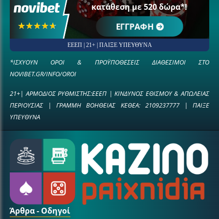
κατάθεση με 520 δώρα*!
☆☆☆☆☆
★★★★★
ΕΓΓΡΑΦΗ
ΕΕΕΠ | 21+ | ΠΑΙΞΕ ΥΠΕΥΘΥΝΑ
*ΙΣΧΥΟΥΝ ΟΡΟΙ & ΠΡΟΫΠΟΘΕΣΕΙΣ ΔΙΑΘΕΣΙΜΟΙ ΣΤΟ
NOVIBET.GR/INFO/OROI
21+| ΑΡΜΟΔΙΟΣ ΡΥΘΜΙΣΤΗΣ:ΕΕΕΠ | ΚΙΝΔΥΝΟΣ ΕΘΙΣΜΟΥ & ΑΠΩΛΕΙΑΣ
ΠΕΡΙΟΥΣΙΑΣ | ΓΡΑΜΜΗ ΒΟΗΘΕΙΑΣ ΚΕΘΕΑ: 2109237777 | ΠΑΙΞΕ
ΥΠΕΥΘΥΝΑ
Άρθρα - Οδηγοί