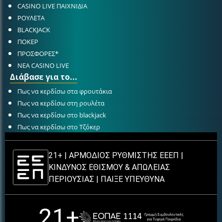
CASINO LIVE ΠΑΙΧΝΙΔΙΑ
ΡΟΥΛΕΤΑ
BLACKJACK
ΠΟΚΕΡ
ΠΡΟΣΦΟΡΕΣ*
ΝΕΑ CASINO LIVE
Διάβασε για το...
Πως να κερδίσω στα φρουτάκια
Πως να κερδίσω στη ρουλέτα
Πως να κερδίσω στο blackjack
Πως να κερδίσω στο Τζόκερ
21+ | ΑΡΜΟΔΙΟΣ ΡΥΘΜΙΣΤΗΣ ΕΕΕΠ |
ΚΙΝΔΥΝΟΣ ΕΘΙΣΜΟΥ & ΑΠΩΛΕΙΑΣ
ΠΕΡΙΟΥΣΙΑΣ |
ΠΑΙΞΕ ΥΠΕΥΘΥΝΑ
21+