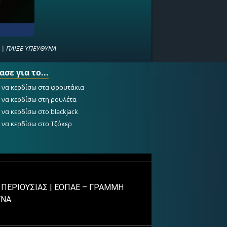
 | ΠΑΙΞΕ ΥΠΕΥΘΥΝΑ
ασε για το...
 να κερδίσω στα φρουτάκια
 να κερδίσω στη ρουλέτα
 να κερδίσω στο blackjack
 να κερδίσω στο Τζόκερ
 ΠΕΡΙΟΥΣΙΑΣ |
ΕΟΠΑΕ – ΓΡΑΜΜΗ
ΥΝΑ