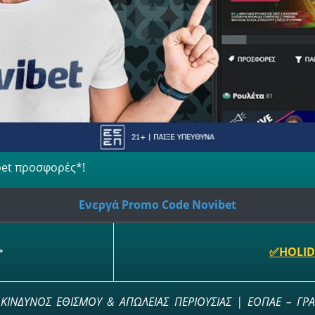
ibet προσφορές*!
Ενεργά Promo Code Novibet

✅HOLID
ΚΙΝΔΥΝΟΣ ΕΘΙΣΜΟΥ & ΑΠΩΛΕΙΑΣ ΠΕΡΙΟΥΣΙΑΣ | ΕΟΠΑΕ – ΓΡ