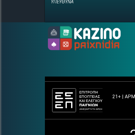
ΥΠΕΥΘΥΝΑ
21+ | ΑΡ