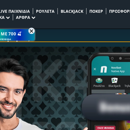
LIVE ΠΑΙΧΝΙΔΙΑ
ΡΟΥΛΕΤΑ
BLACKJACK
ΠΟΚΕΡ
ΠΡΟΣΦΟΡ
ΙΚΑ
ΑΡΘΡΑ
ΜΕ 700 🍒
οσφοράς*
Ε ΥΠΕΥΘΥΝΑ