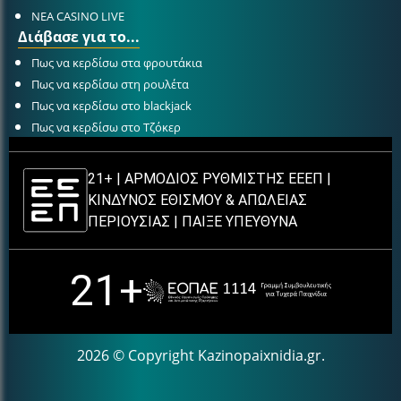
ΝΕΑ CASINO LIVE
Διάβασε για το...
Πως να κερδίσω στα φρουτάκια
Πως να κερδίσω στη ρουλέτα
Πως να κερδίσω στο blackjack
Πως να κερδίσω στο Τζόκερ
21+ | ΑΡΜΟΔΙΟΣ ΡΥΘΜΙΣΤΗΣ ΕΕΕΠ |
ΚΙΝΔΥΝΟΣ ΕΘΙΣΜΟΥ & ΑΠΩΛΕΙΑΣ
ΠΕΡΙΟΥΣΙΑΣ |
ΠΑΙΞΕ ΥΠΕΥΘΥΝΑ
21+
2026 © Copyright Kazinopaixnidia.gr.