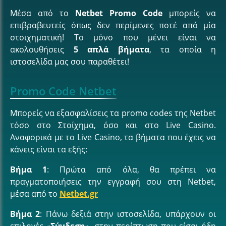
Μέσα από το
Netbet
Promo
Code
μπορείς να
επιβραβευτείς όπως δεν περίμενες ποτέ από μία
στοιχηματική! Το μόνο που μένει είναι να
ακολουθήσεις
5 απλά βήματα
, τα οποία η
ιστοσελίδα μας σου παραθέτει!
Promo Code Netbet
Μπορείς να εξασφαλίσεις τα promo codes της Netbet
τόσο στο Στοίχημα, όσο και στο Live Casino.
Αναφορικά με το Live Casino, τα βήματα που έχεις να
κάνεις είναι τα εξής:
Βήμα 1
: Πρώτα από όλα, θα πρέπει να
πραγματοποιήσεις την εγγραφή σου στη Netbet,
μέσα από το
Netbet.gr
Βήμα 2
: Πάνω δεξιά στην ιστοσελίδα, υπάρχουν οι