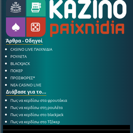
Άρθρα - Οδηγοί
CASINO LIVE ΠΑΙΧΝΙΔΙΑ
ΡΟΥΛΕΤΑ
BLACKJACK
ΠΟΚΕΡ
ΠΡΟΣΦΟΡΕΣ*
ΝΕΑ CASINO LIVE
Διάβασε για το...
Πως να κερδίσω στα φρουτάκια
Πως να κερδίσω στη ρουλέτα
Πως να κερδίσω στο blackjack
Πως να κερδίσω στο Τζόκερ