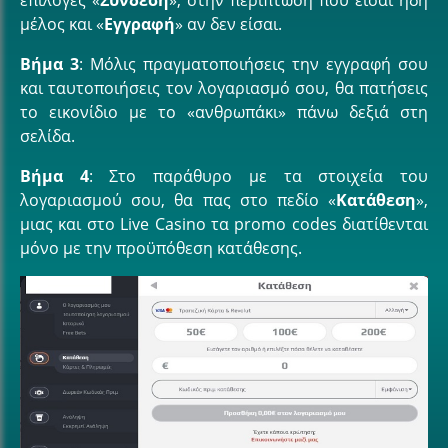
επιλογές «
Σύνδεση
», στην περίπτωση που είσαι ήδη
μέλος και «
Εγγραφή
» αν δεν είσαι.
Βήμα 3
: Μόλις πραγματοποιήσεις την εγγραφή σου
και ταυτοποιήσεις τον λογαριασμό σου, θα πατήσεις
το εικονίδιο με το «ανθρωπάκι» πάνω δεξιά στη
σελίδα.
Βήμα 4
: Στο παράθυρο με τα στοιχεία του
λογαριασμού σου, θα πας στο πεδίο «
Κατάθεση
»,
μιας και στο Live Casino τα promo codes διατίθενται
μόνο με την προϋπόθεση κατάθεσης.