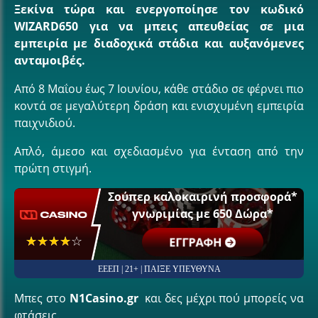
Ξεκίνα τώρα και ενεργοποίησε τον κωδικό
WIZARD650 για να μπεις απευθείας σε μια
εμπειρία με διαδοχικά στάδια και αυξανόμενες
ανταμοιβές.
Από 8 Μαΐου έως 7 Ιουνίου, κάθε στάδιο σε φέρνει πιο
κοντά σε μεγαλύτερη δράση και ενισχυμένη εμπειρία
παιχνιδιού.
Απλό, άμεσο και σχεδιασμένο για ένταση από την
πρώτη στιγμή.
Σούπερ καλοκαιρινή προσφορά*
γνωριμίας με 650 Δώρα*
☆☆☆☆☆
★★★★★
ΕΓΓΡΑΦΗ
ΕΕΕΠ | 21+ | ΠΑΙΞΕ ΥΠΕΥΘΥΝΑ
Μπες στο
N1Casino.gr
και δες μέχρι πού μπορείς να
φτάσεις.