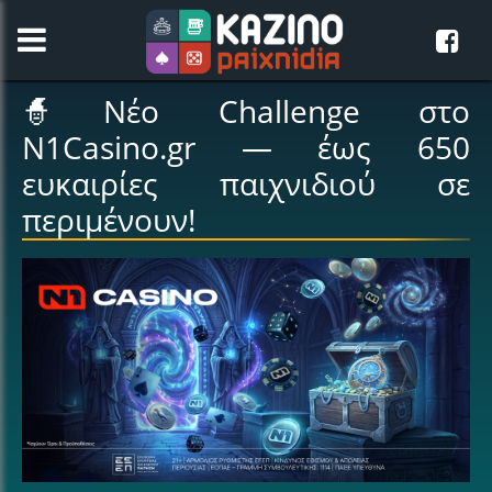
🧙Νέο Challenge στο
N1Casino.gr — έως 650
ευκαιρίες παιχνιδιού σε
περιμένουν!