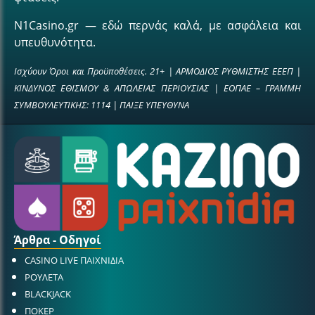
N1Casino.gr — εδώ περνάς καλά, με ασφάλεια και
υπευθυνότητα.
Ισχύουν Όροι και Προϋποθέσεις. 21+ | ΑΡΜΟΔΙΟΣ ΡΥΘΜΙΣΤΗΣ ΕΕΕΠ |
ΚΙΝΔΥΝΟΣ ΕΘΙΣΜΟΥ & ΑΠΩΛΕΙΑΣ ΠΕΡΙΟΥΣΙΑΣ | ΕΟΠΑΕ – ΓΡΑΜΜΗ
ΣΥΜΒΟΥΛΕΥΤΙΚΗΣ: 1114 | ΠΑΙΞΕ ΥΠΕΥΘΥΝΑ
Άρθρα - Οδηγοί
CASINO LIVE ΠΑΙΧΝΙΔΙΑ
ΡΟΥΛΕΤΑ
BLACKJACK
ΠΟΚΕΡ