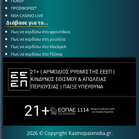
ΠΟΚΕΡ
ΠΡΟΣΦΟΡΕΣ*
ΝΕΑ CASINO LIVE
Διάβασε για το...
Πως να κερδίσω στα φρουτάκια
Πως να κερδίσω στη ρουλέτα
Πως να κερδίσω στο blackjack
Πως να κερδίσω στο Τζόκερ
21+ | ΑΡΜΟΔΙΟΣ ΡΥΘΜΙΣΤΗΣ ΕΕΕΠ |
ΚΙΝΔΥΝΟΣ ΕΘΙΣΜΟΥ & ΑΠΩΛΕΙΑΣ
ΠΕΡΙΟΥΣΙΑΣ |
ΠΑΙΞΕ ΥΠΕΥΘΥΝΑ
21+
2026 © Copyright Kazinopaixnidia.gr.