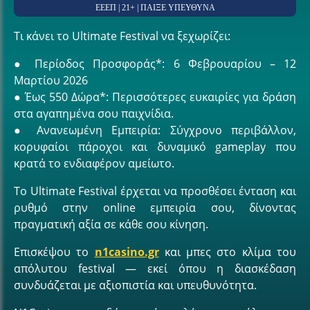
ΕΕΕΠ | 21+ | ΠΑΙΞΕ ΥΠΕΥΘΥΝΑ
Τι κάνει το Ultimate Festival να ξεχωρίζει:
● Περίοδος Προσφοράς*: 6 Φεβρουαρίου – 12
Μαρτίου 2026
● Έως 550 Δώρα*: Περισσότερες ευκαιρίες για δράση
στα αγαπημένα σου παιχνίδια.
● Ανανεωμένη Εμπειρία: Σύγχρονο περιβάλλον,
κορυφαίοι πάροχοι και δυναμικό gameplay που
κρατά το ενδιαφέρον αμείωτο.
Το Ultimate Festival έρχεται να προσθέσει ένταση και
ρυθμό στην online εμπειρία σου, δίνοντας
πραγματική αξία σε κάθε σου κίνηση.
Επισκέψου το
n1casino.gr
και μπες στο κλίμα του
απόλυτου festival — εκεί όπου η διασκέδαση
συνδυάζεται με αξιοπιστία και υπευθυνότητα.