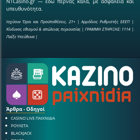
N1Casino.gr — εδώ περνάς καλά, με ασφάλεια και
υπευθυνότητα.
Ισχύουν Όροι και Προϋποθέσεις. 21+ | Αρμόδιος Ρυθμιστής ΕΕΕΠ |
Κίνδυνος εθισμού &
απώλειας περιουσίας | ΓΡΑΜΜΗ ΣΤΗΡΙΞΗΣ: 1114 |
Παίξε Υπεύθυνα |
Άρθρα - Οδηγοί
CASINO LIVE ΠΑΙΧΝΙΔΙΑ
ΡΟΥΛΕΤΑ
BLACKJACK