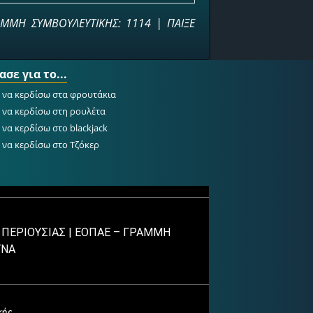
ΑΜΜΗ ΣΥΜΒΟΥΛΕΥΤΙΚΗΣ: 1114 | ΠΑΙΞΕ
ασε για το...
 να κερδίσω στα φρουτάκια
 να κερδίσω στη ρουλέτα
 να κερδίσω στο blackjack
 να κερδίσω στο Τζόκερ
 ΠΕΡΙΟΥΣΙΑΣ |
ΕΟΠΑΕ – ΓΡΑΜΜΗ
ΥΝΑ