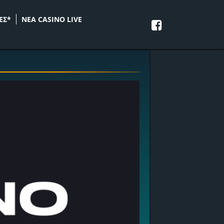
ΕΣ*
ΝΕΑ CASINO LIVE