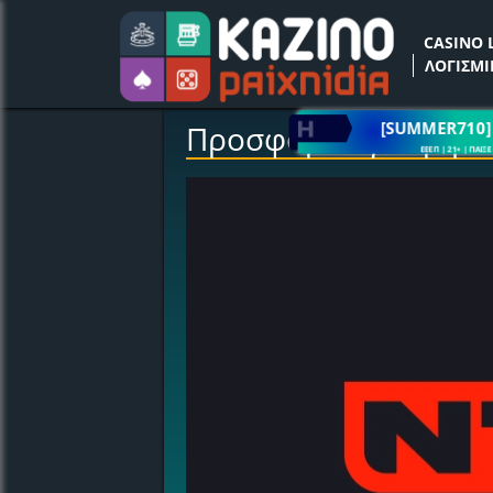
CASINO 
ΛΟΓΙΣΜ
[SUMMER710] 
Προσφορά* γνωριμία
ΕΕΕΠ | 21+ | ΠΑΙΞ