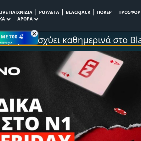
LIVE ΠΑΙΧΝΙΔΙΑ
ΡΟΥΛΕΤΑ
BLACKJACK
ΠΟΚΕΡ
ΠΡΟΣΦΟΡ
ΙΚΑ
ΑΡΘΡΑ
ΜΕ 700 🍒
σφορά* ισχύει καθημερινά στο Bla
Ε ΥΠΕΥΘΥΝΑ