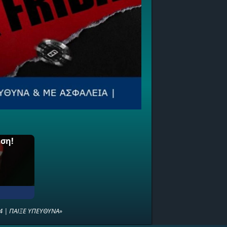
ση!
4 | ΠΑΙΞΕ ΥΠΕΥΘΥΝΑ»