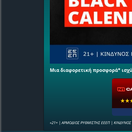
Μια διαφορετική προσφορά* ισχύε
☆☆
★★
«21+ | ΑΡΜΟΔΙΟΣ ΡΥΘΜΙΣΤΗΣ ΕΕΕΠ | ΚΙΝΔΥΝΟΣ