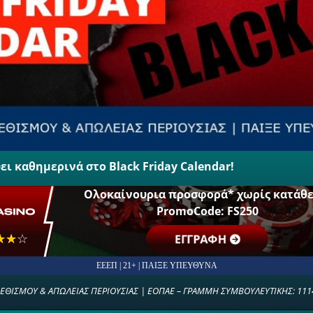
ι καθημερινά στο Black Friday Calendar!
Ολοκαίνουρια προσφορά* χωρίς κατάθε
PromoCode: FS250
☆☆☆
★★★
ΕΓΓΡΑΦΗ
ΕΕΕΠ | 21+ | ΠΑΙΞΕ ΥΠΕΥΘΥΝΑ
 ΕΘΙΣΜΟΥ & ΑΠΩΛΕΙΑΣ ΠΕΡΙΟΥΣΙΑΣ | ΕΟΠΑΕ – ΓΡΑΜΜΗ ΣΥΜΒΟΥΛΕΥΤΙΚΗΣ: 111