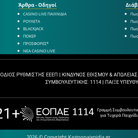
Άρθρα - Οδηγοί
Διάβ
CASINO LIVE ΠΑΙΧΝΙΔΙΑ
Πως
ΡΟΥΛΕΤΑ
Πως
BLACKJACK
Πως
ΠΟΚΕΡ
Πως
ΠΡΟΣΦΟΡΕΣ*
ΝΕΑ CASINO LIVE
ΜΟΔΙΟΣ ΡΥΘΜΙΣΤΗΣ ΕΕΕΠ | ΚΙΝΔΥΝΟΣ ΕΘΙΣΜΟΥ & ΑΠΩΛΕΙΑΣ
ΣΥΜΒΟΥΛΕΥΤΙΚΗΣ: 1114 |
ΠΑΙΞΕ ΥΠΕΥΘ
21+
2026 © Copyright Kazinopaixnidia.gr.