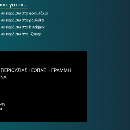
ασε για το...
 να κερδίσω στα φρουτάκια
 να κερδίσω στη ρουλέτα
 να κερδίσω στο blackjack
 να κερδίσω στο Τζόκερ
 ΠΕΡΙΟΥΣΙΑΣ |
ΕΟΠΑΕ – ΓΡΑΜΜΗ
ΥΝΑ