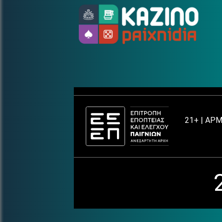
21+ | ΑΡ