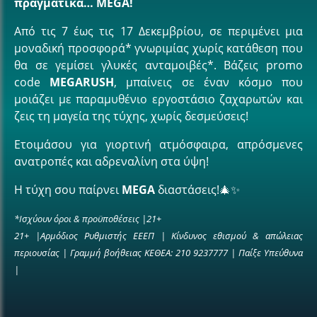
πραγματικά… MEGA!
Από τις 7 έως τις 17 Δεκεμβρίου, σε περιμένει μια
μοναδική προσφορά* γνωριμίας χωρίς κατάθεση που
θα σε γεμίσει γλυκές ανταμοιβές*. Βάζεις promo
code
MEGARUSH
, μπαίνεις σε έναν κόσμο που
μοιάζει με παραμυθένιο εργοστάσιο ζαχαρωτών και
ζεις τη μαγεία της τύχης, χωρίς δεσμεύσεις!
Ετοιμάσου για γιορτινή ατμόσφαιρα, απρόσμενες
ανατροπές και αδρεναλίνη στα ύψη!
Η τύχη σου παίρνει
MEGA
διαστάσεις!🎄✨
*Ισχύουν όροι & προϋποθέσεις |21+
21+ |Αρμόδιος Ρυθμιστής ΕΕΕΠ | Κίνδυνος εθισμού & απώλειας
περιουσίας | Γραμμή βοήθειας ΚΕΘΕΑ: 210 9237777 | Παίξε Υπεύθυνα
|