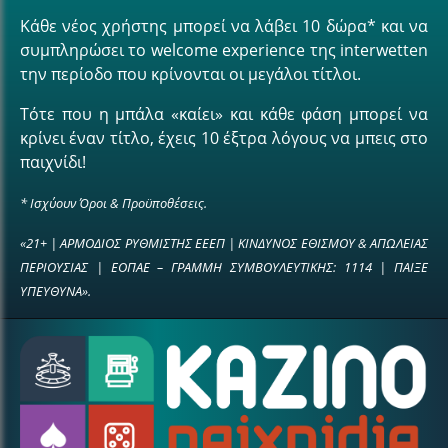
Κάθε νέος χρήστης μπορεί να λάβει 10 δώρα* και να
συμπληρώσει το welcome experience της interwetten
την περίοδο που κρίνονται οι μεγάλοι τίτλοι.
Τότε που η μπάλα «καίει» και κάθε φάση μπορεί να
κρίνει έναν τίτλο, έχεις 10 έξτρα λόγους να μπεις στο
παιχνίδι!
* Ισχύουν Όροι & Προϋποθέσεις.
«21+ | ΑΡΜΟΔΙΟΣ ΡΥΘΜΙΣΤΗΣ ΕΕΕΠ | ΚΙΝΔΥΝΟΣ ΕΘΙΣΜΟΥ & ΑΠΩΛΕΙΑΣ
ΠΕΡΙΟΥΣΙΑΣ | ΕΟΠΑΕ – ΓΡΑΜΜΗ ΣΥΜΒΟΥΛΕΥΤΙΚΗΣ: 1114 | ΠΑΙΞΕ
ΥΠΕΥΘΥΝΑ».