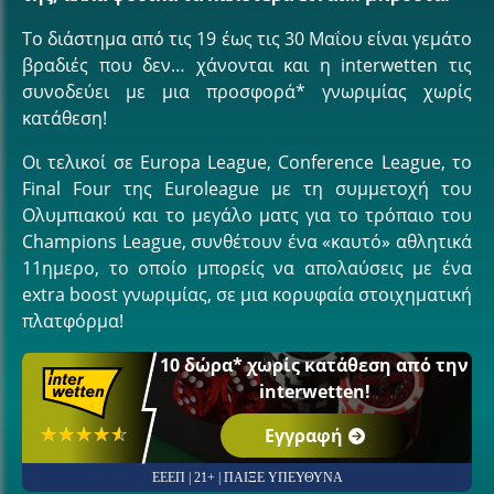
Το διάστημα από τις 19 έως τις 30 Μαΐου είναι γεμάτο
βραδιές που δεν… χάνονται και η interwetten τις
συνοδεύει με μια προσφορά* γνωριμίας χωρίς
κατάθεση!
Οι τελικοί σε Europa League, Conference League, το
Final Four της Euroleague με τη συμμετοχή του
Ολυμπιακού και το μεγάλο ματς για το τρόπαιο του
Champions League, συνθέτουν ένα «καυτό» αθλητικά
11ημερο, το οποίο μπορείς να απολαύσεις με ένα
extra boost γνωριμίας, σε μια κορυφαία στοιχηματική
πλατφόρμα!
10 δώρα* χωρίς κατάθεση από την
interwetten!
☆☆☆☆☆
★★★★★
Εγγραφή
ΕΕΕΠ | 21+ | ΠΑΙΞΕ ΥΠΕΥΘΥΝΑ