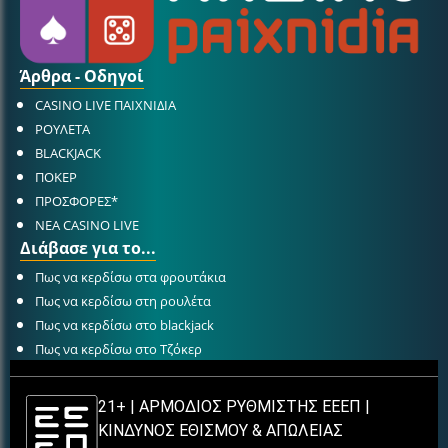
Άρθρα - Οδηγοί
CASINO LIVE ΠΑΙΧΝΙΔΙΑ
ΡΟΥΛΕΤΑ
BLACKJACK
ΠΟΚΕΡ
ΠΡΟΣΦΟΡΕΣ*
ΝΕΑ CASINO LIVE
Διάβασε για το...
Πως να κερδίσω στα φρουτάκια
Πως να κερδίσω στη ρουλέτα
Πως να κερδίσω στο blackjack
Πως να κερδίσω στο Τζόκερ
21+ | ΑΡΜΟΔΙΟΣ ΡΥΘΜΙΣΤΗΣ ΕΕΕΠ |
ΚΙΝΔΥΝΟΣ ΕΘΙΣΜΟΥ & ΑΠΩΛΕΙΑΣ