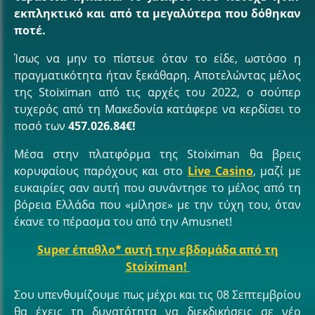
εκπληκτικό και από τα μεγαλύτερα που δόθηκαν
ποτέ.
Ίσως να μην το πίστευε όταν το είδε, ωστόσο η
πραγματικότητα ήταν ξεκάθαρη. Αποτελώντας μέλος
της Stoiximan από τις αρχές του 2022, ο σούπερ
τυχερός από τη Μακεδονία κατάφερε να κερδίσει το
ποσό των
457.026.84€!
Μέσα στην πλατφόρμα της Stoiximan θα βρεις
κορυφαίους παρόχους και στο
Live Casino
, μαζί με
ευκαιρίες σαν αυτή που συνάντησε το μέλος από τη
βόρεια Ελλάδα που «μίλησε» με την τύχη του, όταν
έκανε το πέρασμα του από την Amusnet!
Super έπαθλο* αυτή την εβδομάδα από τη
Stoiximan!
Σου υπενθυμίζουμε πως μέχρι και τις 08 Σεπτεμβρίου
θα έχεις τη δυνατότητα να διεκδικήσεις σε νέο