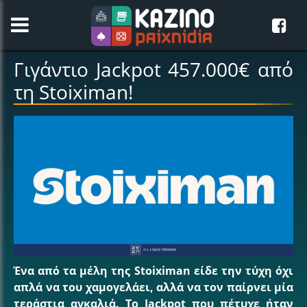
Γιγάντιο Jackpot 457.000€ από
τη Stoiximan!
Ένα από τα μέλη της Stoiximan είδε την τύχη όχι
απλά να του χαμογελάει, αλλά να τον παίρνει μία
τεράστια αγκαλιά. Το Jackpot που πέτυχε ήταν