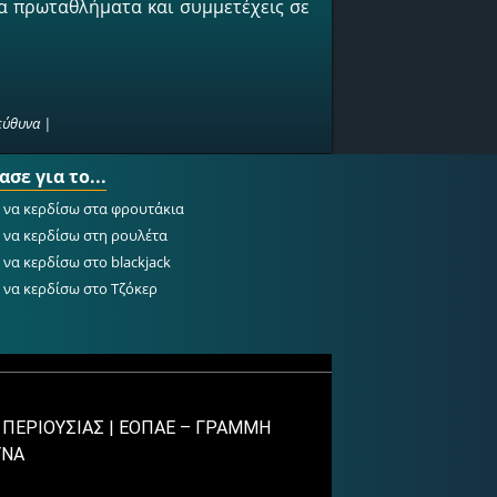
ία πρωταθλήματα και συμμετέχεις σε
εύθυνα |
ασε για το...
 να κερδίσω στα φρουτάκια
 να κερδίσω στη ρουλέτα
 να κερδίσω στο blackjack
 να κερδίσω στο Τζόκερ
 ΠΕΡΙΟΥΣΙΑΣ |
ΕΟΠΑΕ – ΓΡΑΜΜΗ
ΥΝΑ