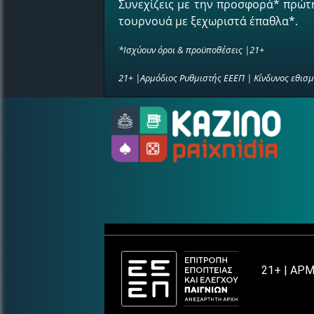
Συνεχίζεις με την προσφορά* πρώτη
τουρνουά με ξεχωριστά έπαθλα*.
*Ισχύουν όροι & προϋποθέσεις |21+
21+ |Αρμόδιος Ρυθμιστής ΕΕΕΠ | Κίνδυνος εθισμ
21+ | ΑΡ