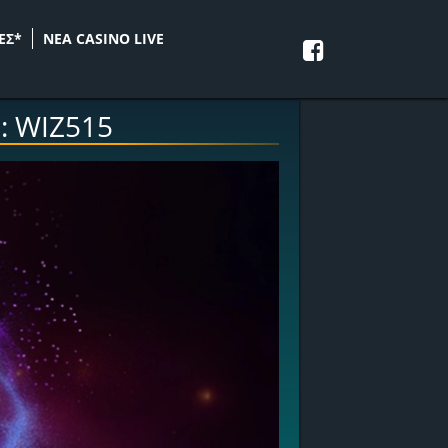
ΕΣ*
ΝΕΑ CASINO LIVE
: WIZ515