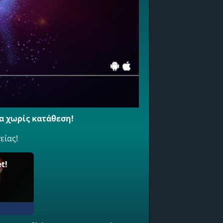
ρία χωρίς κατάθεση!
είας!
t!