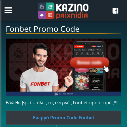
Fonbet Promo Code
Εδώ θα βρείτε όλες τις ενεργές Fonbet προσφορές*!
Ενεργά Promo Code Fonbet