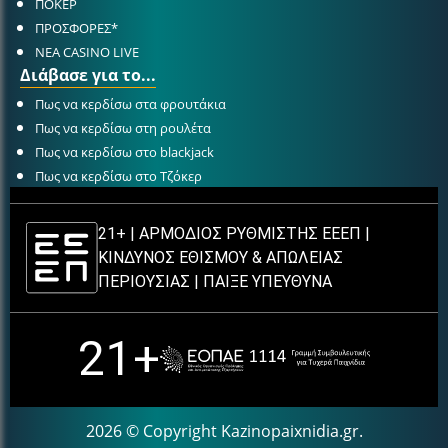
ΠΟΚΕΡ
ΠΡΟΣΦΟΡΕΣ*
ΝΕΑ CASINO LIVE
Διάβασε για το...
Πως να κερδίσω στα φρουτάκια
Πως να κερδίσω στη ρουλέτα
Πως να κερδίσω στο blackjack
Πως να κερδίσω στο Τζόκερ
21+ | ΑΡΜΟΔΙΟΣ ΡΥΘΜΙΣΤΗΣ ΕΕΕΠ |
ΚΙΝΔΥΝΟΣ ΕΘΙΣΜΟΥ & ΑΠΩΛΕΙΑΣ
ΠΕΡΙΟΥΣΙΑΣ |
ΠΑΙΞΕ ΥΠΕΥΘΥΝΑ
21+
2026 © Copyright Kazinopaixnidia.gr.