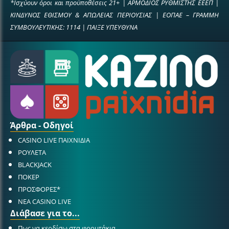
*Ισχύουν όροι και προϋποθέσεις 21+ | ΑΡΜΟΔΙΟΣ ΡΥΘΜΙΣΤΗΣ ΕΕΕΠ |
ΚΙΝΔΥΝΟΣ ΕΘΙΣΜΟΥ & ΑΠΩΛΕΙΑΣ ΠΕΡΙΟΥΣΙΑΣ | ΕΟΠΑΕ – ΓΡΑΜΜΗ
ΣΥΜΒΟΥΛΕΥΤΙΚΗΣ: 1114 | ΠΑΙΞΕ ΥΠΕΥΘΥΝΑ
Άρθρα - Οδηγοί
CASINO LIVE ΠΑΙΧΝΙΔΙΑ
ΡΟΥΛΕΤΑ
BLACKJACK
ΠΟΚΕΡ
ΠΡΟΣΦΟΡΕΣ*
ΝΕΑ CASINO LIVE
Διάβασε για το...
Πως να κερδίσω στα φρουτάκια