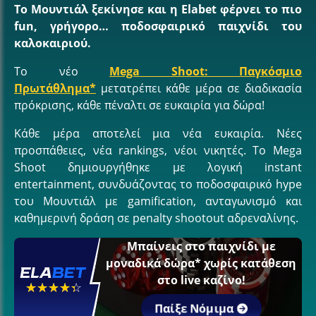
Το Μουντιάλ ξεκίνησε και η Elabet φέρνει το πιο
fun, γρήγορο… ποδοσφαιρικό παιχνίδι του
καλοκαιριού.
Το νέο
Mega Shoot: Παγκόσμιο
Πρωτάθλημα*
μετατρέπει κάθε μέρα σε διαδικασία
πρόκρισης, κάθε πέναλτι σε ευκαιρία για δώρα!
Κάθε μέρα αποτελεί μια νέα ευκαιρία. Νέες
προσπάθειες, νέα rankings, νέοι νικητές. Το Mega
Shoot δημιουργήθηκε με λογική instant
entertainment, συνδυάζοντας το ποδοσφαιρικό hype
του Μουντιάλ με gamification, ανταγωνισμό και
καθημερινή δράση σε penalty shootout αδρεναλίνης.
Μπαίνεις στο παιχνίδι με
μοναδικά δώρα* χωρίς κατάθεση
στο live καζίνο!
☆☆☆☆☆
★★★★★
Παίξε Νόμιμα