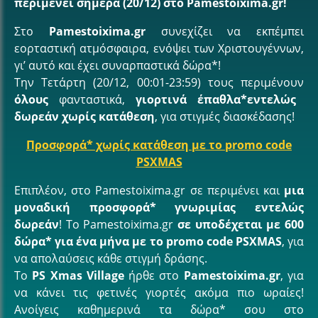
περιμένει σήμερα (20/12) στο Pamestoixima.gr!
Στο
Pamestoixima.gr
συνεχίζει να εκπέμπει
εορταστική ατμόσφαιρα, ενόψει των Χριστουγέννων,
γι’ αυτό και έχει συναρπαστικά δώρα*!
Την Τετάρτη (20/12, 00:01-23:59) τους περιμένουν
όλους
φανταστικά,
γιορτινά έπαθλα*εντελώς
δωρεάν χωρίς κατάθεση
, για στιγμές διασκέδασης!
Προσφορά* χωρίς κατάθεση με το promo code
PSXMAS
Επιπλέον, στο Pamestoixima.gr σε περιμένει και
μια
μοναδική προσφορά* γνωριμίας εντελώς
δωρεάν
! Το Pamestoixima.gr
σε υποδέχεται με 600
δώρα* για ένα μήνα με το promo code PSXMAS
, για
να απολαύσεις κάθε στιγμή δράσης.
Το
PS Xmas Village
ήρθε στο
Pamestoixima.gr
, για
να κάνει τις φετινές γιορτές ακόμα πιο ωραίες!
Ανοίγεις καθημερινά τα δώρα* σου στο