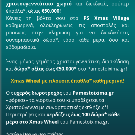
χριστουγεννιάτικο χωριό
και διεκδικείς σούπερ
έπαθλα*, αξίας
€50.000!
Κάνεις τη βόλτα σου στο
PS Xmas Village
καθημερινά, ολοκληρώνεις τις αποστολές και
μπαίνεις στην κλήρωση για να διεκδικήσεις
συναρπαστικά δώρα*, τόσο κάθε μέρα, όσο και
εβδομαδιαία.
Ένας μήνας γεμάτος χριστουγεννιάτικη διασκέδαση
και
δώρα* αξίας έως €50.000*
στο Pamestoixima.gr!
Xmas Wheel με πλούσια έπαθλα* καθημερινά!
Ο
τυχερός δωροτροχός
του
Pamestoixima.gr
«φόρεσε» τα γιορτινά του κι υποδέχεται τα
Χριστούγεννα με συναρπαστικές εκπλήξεις*!
Περιστρέφεις και
κερδίζεις έως 100 δώρα* κάθε
μέρα στο Xmas Wheel
του Pamestoixima.gr.
*Ισχύουν Όροι και Προϋποθέσεις.