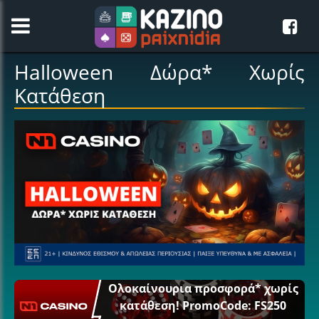
Halloween Δώρα* Χωρίς
Κατάθεση
Ολοκαίνουρια προσφορά* χωρίς
κατάθεση! PromoCode: FS250