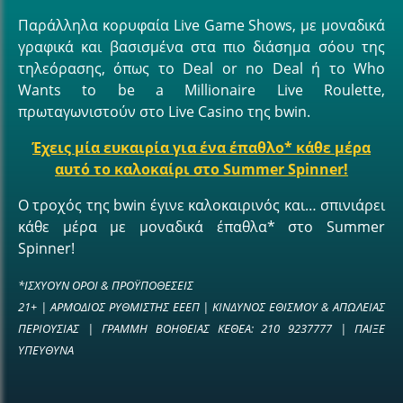
Παράλληλα κορυφαία Live Game Shows, με μοναδικά
γραφικά και βασισμένα στα πιο διάσημα σόου της
τηλεόρασης, όπως το Deal or no Deal ή το Who
Wants to be a Millionaire Live Roulette,
πρωταγωνιστούν στο Live Casino της bwin.
Έχεις μία ευκαιρία για ένα έπαθλο* κάθε μέρα
αυτό το καλοκαίρι στο Summer Spinner!
Ο τροχός της bwin έγινε καλοκαιρινός και… σπινιάρει
κάθε μέρα με μοναδικά έπαθλα* στο Summer
Spinner!
*ΙΣΧΥΟΥΝ ΟΡΟΙ & ΠΡΟΫΠΟΘΕΣΕΙΣ
21+ | ΑΡΜΟΔΙΟΣ ΡΥΘΜΙΣΤΗΣ ΕΕΕΠ | ΚΙΝΔΥΝΟΣ ΕΘΙΣΜΟΥ & ΑΠΩΛΕΙΑΣ
ΠΕΡΙΟΥΣΙΑΣ | ΓΡΑΜΜΗ ΒΟΗΘΕΙΑΣ ΚΕΘΕΑ: 210 9237777 | ΠΑΙΞΕ
ΥΠΕΥΘΥΝΑ