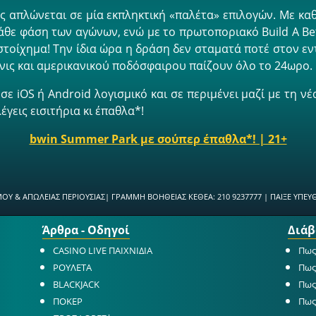
 απλώνεται σε μία εκπληκτική «παλέτα» επιλογών. Με καθ
κάθε φάση των αγώνων, ενώ με το πρωτοποριακό Build A Be
τοίχημα! Την ίδια ώρα η δράση δεν σταματά ποτέ στον εν
νις και αμερικανικού ποδόσφαιρου παίζουν όλο το 24ωρο.
 σε iOS ή Android λογισμικό και σε περιμένει μαζί με τ
έγεις εισιτήρια κι έπαθλα*!
bwin Summer Park με σούπερ έπαθλα*! | 21+
ΜΟΥ & ΑΠΩΛΕΙΑΣ ΠΕΡΙΟΥΣΙΑΣ| ΓΡΑΜΜΗ ΒΟΗΘΕΙΑΣ ΚΕΘΕΑ: 210 9237777 | ΠΑΙΞΕ ΥΠΕΥ
Άρθρα - Οδηγοί
Διάβ
CASINO LIVE ΠΑΙΧΝΙΔΙΑ
Πως
ΡΟΥΛΕΤΑ
Πως
BLACKJACK
Πως
ΠΟΚΕΡ
Πως