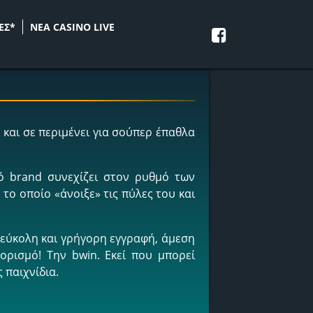
ΕΣ*
ΝΕΑ CASINO LIVE
 και σε περιμένει για σούπερ έπαθλα
ό brand συνεχίζει στον ρυθμό των
το οποίο «άνοιξε» τις πύλες του και
 εύκολη και γρήγορη εγγραφή, άμεση
ορισμό! Την bwin. Εκεί που μπορεί
ς παιχνίδια.