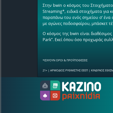
Στην bwin ο κόσμος του Στοιχήματος
Streaming*, ειδικά στοιχήματα για 
παραπάνω του ενός σημείου σ’ ένα σ
με αγώνες ποδοσφαίρου, μπάσκετ τέ
Ο κόσμος της bwin είναι διαθέσιμος
Park”. Εκεί όπου όσο προχωράς συλλ
*ΙΣΧΥΟΥΝ ΟΡΟΙ & ΠΡΟΫΠΟΘΕΣΕΙΣ
21+ | ΑΡΜΟΔΙΟΣ ΡΥΘΜΙΣΤΗΣ ΕΕΕΠ | ΚΙΝΔΥΝΟΣ ΕΘΙΣ