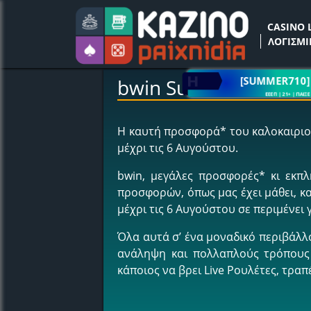
CASINO 
ΛΟΓΙΣΜ
[SUMMER710] 
bwin Summer Park: Κ
ΕΕΕΠ | 21+ | ΠΑΙΞ
Η καυτή προσφορά* του καλοκαιριού 
μέχρι τις 6 Αυγούστου.
bwin, μεγάλες προσφορές* κι εκπ
προσφορών, όπως μας έχει μάθει, κα
μέχρι τις 6 Αυγούστου σε περιμένει 
Όλα αυτά σ’ ένα μοναδικό περιβάλλ
ανάληψη και πολλαπλούς τρόπους κ
κάποιος να βρει Live Ρουλέτες, τραπ