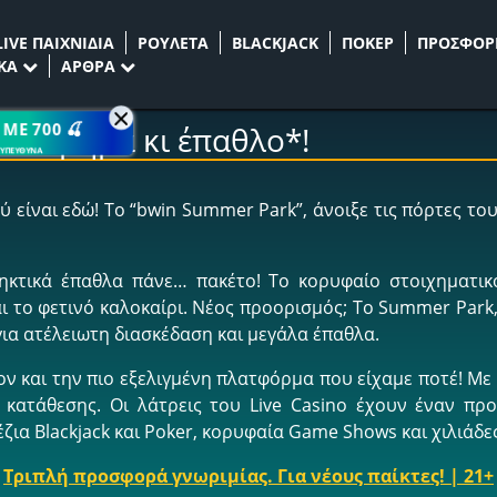
LIVE ΠΑΙΧΝΙΔΙΑ
ΡΟΥΛΕΤΑ
BLACKJACK
ΠΟΚΕΡ
ΠΡΟΣΦΟΡ
ΙΚΑ
ΑΡΘΡΑ
ΜΕ 700 🍒
άθε βήμα κι έπαθλο*!
Ε ΥΠΕΥΘΥΝΑ
είναι εδώ! Το “bwin Summer Park”, άνοιξε τις πόρτες του
ληκτικά έπαθλα πάνε… πακέτο! Το κορυφαίο στοιχηματικ
ι το φετινό καλοκαίρι. Νέος προορισμός; Το Summer Park, 
για ατέλειωτη διασκέδαση και μεγάλα έπαθλα.
ον και την πιο εξελιγμένη πλατφόρμα που είχαμε ποτέ! Με
ατάθεσης. Οι λάτρεις του Live Casino έχουν έναν προ
έζια Blackjack και Poker, κορυφαία Game Shows και χιλιάδε
Τριπλή προσφορά γνωριμίας. Για νέους παίκτες! |
21+