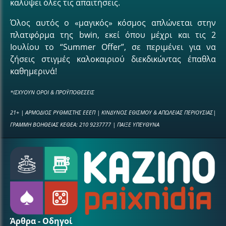
καλύψει όλες τις απαιτήσεις.
Όλος αυτός ο «μαγικός» κόσμος απλώνεται στην
πλατφόρμα της bwin, εκεί όπου μέχρι και τις 2
Ιουλίου το “Summer Offer”, σε περιμένει για να
ζήσεις στιγμές καλοκαιριού διεκδικώντας έπαθλα
καθημερινά!
*ΙΣΧΥΟΥΝ ΟΡΟΙ & ΠΡΟΫΠΟΘΕΣΕΙΣ
21+ | ΑΡΜΟΔΙΟΣ ΡΥΘΜΙΣΤΗΣ ΕΕΕΠ | ΚΙΝΔΥΝΟΣ ΕΘΙΣΜΟΥ & ΑΠΩΛΕΙΑΣ ΠΕΡΙΟΥΣΙΑΣ|
ΓΡΑΜΜΗ ΒΟΗΘΕΙΑΣ ΚΕΘΕΑ: 210 9237777 | ΠΑΙΞΕ ΥΠΕΥΘΥΝΑ
Άρθρα - Οδηγοί