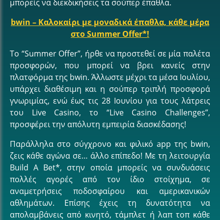
μπορείς να διεκδικήσεις τα σούπερ έπαθλα.
bwin – Καλοκαίρι με μοναδικά έπαθλα, κάθε μέρα
στο Summer Offer*!
Το “Summer Offer”, ήρθε να προστεθεί σε μία παλέτα
προσφορών, που μπορεί να βρει κανείς στην
πλατφόρμα της bwin. Άλλωστε μέχρι τα μέσα Ιουλίου,
υπάρχει διαθέσιμη και η σούπερ τριπλή προσφορά
γνωριμίας, ενώ έως τις 28 Ιουνίου για τους λάτρεις
του Live Casino, το “Live Casino Challenges”,
προσφέρει την απόλυτη εμπειρία διασκέδασης!
Παράλληλα στο σύγχρονο και φιλικό app της bwin,
ζεις κάθε αγώνα σε… άλλο επίπεδο! Με τη λειτουργία
Build A Bet*, στην οποία μπορείς να συνδυάσεις
πολλές αγορές από τον ίδιο στοίχημα, σε
αναμετρήσεις ποδοσφαίρου και αμερικανικών
αθλημάτων. Επίσης έχεις τη δυνατότητα να
απολαμβάνεις από κινητό, τάμπλετ ή λαπ τοπ κάθε