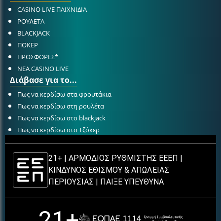
CASINO LIVE ΠΑΙΧΝΙΔΙΑ
ΡΟΥΛΕΤΑ
BLACKJACK
ΠΟΚΕΡ
ΠΡΟΣΦΟΡΕΣ*
ΝΕΑ CASINO LIVE
Διάβασε για το...
Πως να κερδίσω στα φρουτάκια
Πως να κερδίσω στη ρουλέτα
Πως να κερδίσω στο blackjack
Πως να κερδίσω στο Τζόκερ
21+ | ΑΡΜΟΔΙΟΣ ΡΥΘΜΙΣΤΗΣ ΕΕΕΠ |
ΚΙΝΔΥΝΟΣ ΕΘΙΣΜΟΥ & ΑΠΩΛΕΙΑΣ
ΠΕΡΙΟΥΣΙΑΣ |
ΠΑΙΞΕ ΥΠΕΥΘΥΝΑ
21+