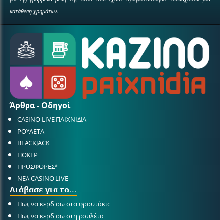
κατάθεση χρημάτων.
Άρθρα - Οδηγοί
CASINO LIVE ΠΑΙΧΝΙΔΙΑ
ΡΟΥΛΕΤΑ
BLACKJACK
ΠΟΚΕΡ
ΠΡΟΣΦΟΡΕΣ*
ΝΕΑ CASINO LIVE
Διάβασε για το...
Πως να κερδίσω στα φρουτάκια
Πως να κερδίσω στη ρουλέτα