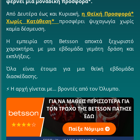
φέρνει μια μοναδική προσφορά*.
Από Δευτέρα έως και Κυριακή,
η Θεϊκή Προσφορά*
Χωρίς Κατάθεση*
προσφέρει ψυχαγωγία χωρίς
καμία δέσμευση.
Η εμπειρία στη Betsson αποκτά ξεχωριστό
χαρακτήρα, με μια εβδομάδα γεμάτη δράση και
εκπλήξεις.
Όλα είναι έτοιμα για μια θεϊκή εβδομάδα
διασκέδασης.
⚡ Η αρχή γίνεται με… βροντές από τον Όλυμπο.
ΓΙΑ ΝΑ ΜΑΘΕΙΣ ΠΕΡΙΣΣΟΤΕΡΑ ΓΙΑ
ΤΟΝ ΤΡΟΧΟ ΤΗΣ BETSSON ΠΑΤΗΣΕ
ΕΔΩ
☆☆☆☆☆
★★★★★
Παίξε Νόμιμα