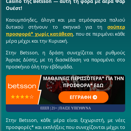
Casino της Betsson — αυτή τη φορά με αέρα Φαρ
Ουέστ!
Καουμπόηδες, άλογα και μια ατμόσφαιρα παλιού
δυτικού στήνουν το σκηνικό για τη
σούπερ
προσφορά* χωρίς κατάθεση
, που σε περιμένει κάθε
μέρα μέχρι και την Κυριακή.
Στην Betsson, η δράση συνεχίζεται σε ρυθμούς
Άγριας Δύσης, με τη διασκέδαση να παραμένει στο
προσκήνιο όλη την εβδομάδα.
ΜΑΘΑΙΝΕΙΣ ΠΕΡΙΣΣΟΤΕΡΑ* ΓΙΑ ΤΗΝ
ΠΡΟΣΦΟΡΑ* ΕΔΩ
☆☆☆☆☆
★★★★★
ΕΓΓΡΑΦΗ
ΕΕΕΠ | 21+ | ΠΑΙΞΕ ΥΠΕΥΘΥΝΑ
Στην Betsson, κάθε μέρα είναι ξεχωριστή, με νέες
προσφορές* και εκπλήξεις που συνεχίζονται μέχρι το