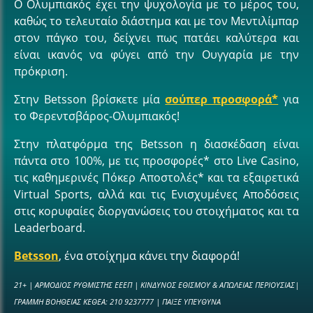
Ο Ολυμπιακός έχει την ψυχολογία με το μέρος του,
καθώς το τελευταίο διάστημα και με τον Μεντιλίμπαρ
στον πάγκο του, δείχνει πως πατάει καλύτερα και
είναι ικανός να φύγει από την Ουγγαρία με την
πρόκριση.
Στην Betsson βρίσκετε μία
σούπερ προσφορά*
για
το Φερεντσβάρος-Ολυμπιακός!
Στην πλατφόρμα της Βetsson η διασκέδαση είναι
πάντα στο 100%, με τις προσφορές* στο Live Casino,
τις καθημερινές Πόκερ Αποστολές* και τα εξαιρετικά
Virtual Sports, αλλά και τις Ενισχυμένες Αποδόσεις
στις κορυφαίες διοργανώσεις του στοιχήματος και τα
Leaderboard.
Betsson
, ένα στοίχημα κάνει την διαφορά!
21+ | ΑΡΜΟΔΙΟΣ ΡΥΘΜΙΣΤΗΣ ΕΕΕΠ | ΚΙΝΔΥΝΟΣ ΕΘΙΣΜΟΥ & ΑΠΩΛΕΙΑΣ ΠΕΡΙΟΥΣΙΑΣ|
ΓΡΑΜΜΗ ΒΟΗΘΕΙΑΣ ΚΕΘΕΑ: 210 9237777 | ΠΑΙΞΕ ΥΠΕΥΘΥΝΑ